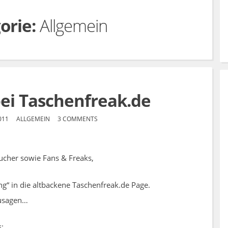
orie:
Allgemein
bei Taschenfreak.de
011
ALLGEMEIN
3 COMMENTS
ucher sowie Fans & Freaks,
g“ in die altbackene Taschenfreak.de Page.
zusagen…
s: