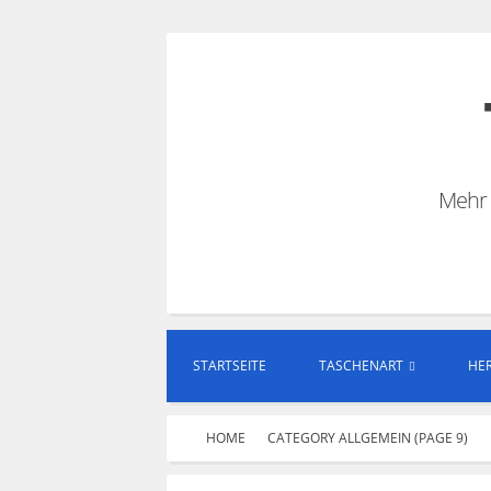
Skip
to
content
Mehr 
STARTSEITE
TASCHENART
HER
HOME
CATEGORY ALLGEMEIN (PAGE 9)