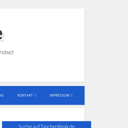
e
endwo!
NS
KONTAKT
IMPRESSUM
Suche auf Taschenfreak.de