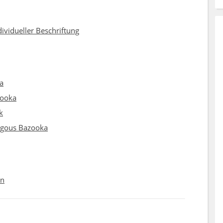
dividueller Beschriftung
a
zooka
k
gous Bazooka
ün