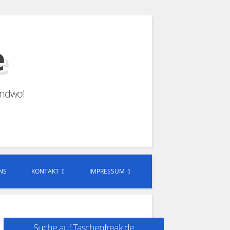
e
endwo!
NS
KONTAKT
IMPRESSUM
Suche auf Taschenfreak.de