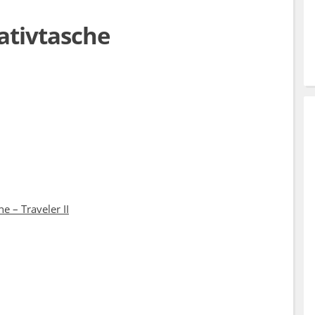
ativtasche
e – Traveler II