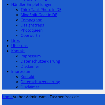
Händler-Empfehlungen
Think Tank Photo in DE
MindShift Gear in DE
Compagnon
Designstraps
Photoqueen
Oberwerth
Links
Über uns
Kontakt
Impressum
Datenschutzerklärung
Disclaimer
Impressum
Kontakt
Datenschutzerklärung
Disclaimer
Home
Author Adminteam - Taschenfreak.de