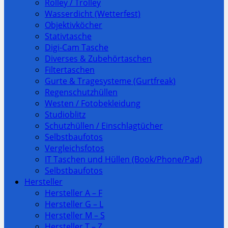
Rolley / Trolley
Wasserdicht (Wetterfest)
Objektivköcher
Stativtasche
Digi-Cam Tasche
Diverses & Zubehörtaschen
Filtertaschen
Gurte & Tragesysteme (Gurtfreak)
Regenschutzhüllen
Westen / Fotobekleidung
Studioblitz
Schutzhüllen / Einschlagtücher
Selbstbaufotos
Vergleichsfotos
IT Taschen und Hüllen (Book/Phone/Pad)
Selbstbaufotos
Hersteller
Hersteller A – F
Hersteller G – L
Hersteller M – S
Hersteller T – Z