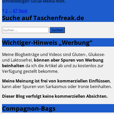
schnelllebigen Social-Media-Welt.
Seitennummerierung
Page
Page
Page
1
2
…
87
Next
Suche auf Taschenfreak.de
der
Beiträge
Suchen
nach:
Wichtiger-Hinweis „Werbung“
Meine Blogbeiträge und Videos sind Gluten-, Glukose-
und Laktosefrei,
können aber Spuren von Werbung
beinhalten
da ich die Artikel ab und zu kostenlos zur
Verfügung gestellt bekomme.
Meine Meinung ist frei von kommerziellen Einflüssen
,
kann aber Spuren von Sarkasmus oder Ironie beinhalten.
Dieser Blog verfolgt keine kommerziellen Absichten.
Compagnon-Bags