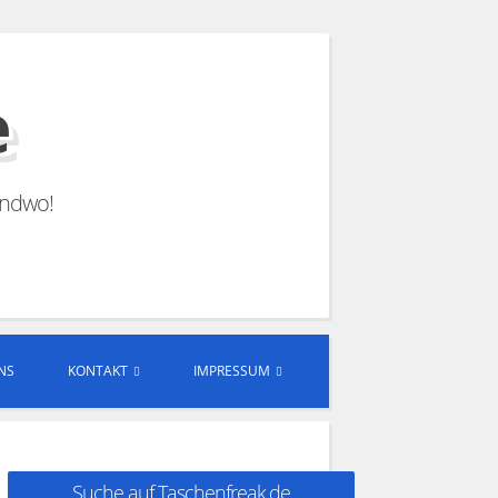
e
endwo!
NS
KONTAKT
IMPRESSUM
Suche auf Taschenfreak.de