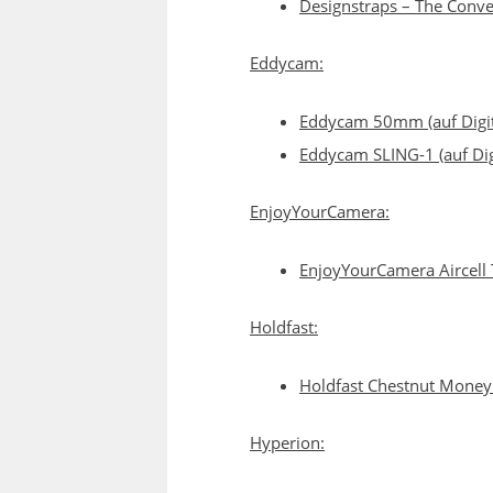
Designstraps – The Conve
Eddycam:
Eddycam 50mm (auf Digit
Eddycam SLING-1 (auf Dig
EnjoyYourCamera:
EnjoyYourCamera Aircell
Holdfast:
Holdfast Chestnut MoneyM
Hyperion: