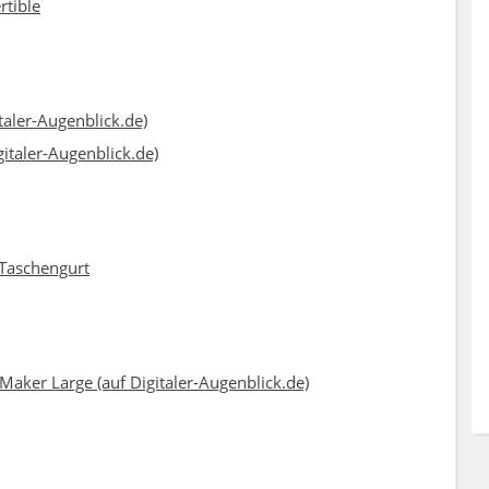
rtible
aler-Augenblick.de)
italer-Augenblick.de)
 Taschengurt
aker Large (auf Digitaler-Augenblick.de)