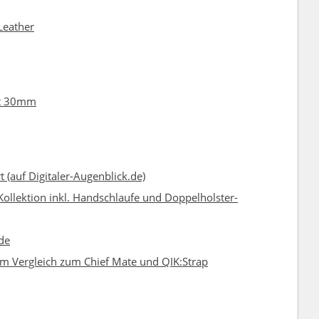
Leather
rt 30mm
(auf Digitaler-Augenblick.de)
Kollektion inkl. Handschlaufe und Doppelholster-
.de
 im Vergleich zum Chief Mate und QIK:Strap