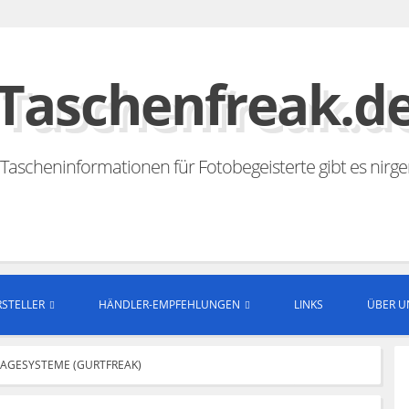
Taschenfreak.d
Tascheninformationen für Fotobegeisterte gibt es nirg
Facebook
Linkedin
YouTube
Instagram
Email
RSS
Search
STELLER
HÄNDLER-EMPFEHLUNGEN
LINKS
ÜBER U
RAGESYSTEME (GURTFREAK)