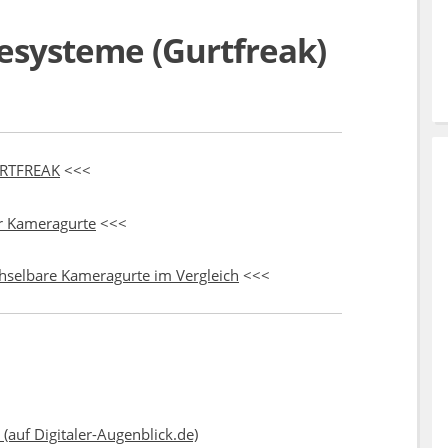
esysteme (Gurtfreak)
RTFREAK
<<<
er Kameragurte
<<<
selbare Kameragurte im Vergleich
<<<
(auf Digitaler-Augenblick.de)