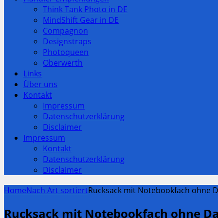
Think Tank Photo in DE
MindShift Gear in DE
Compagnon
Designstraps
Photoqueen
Oberwerth
Links
Über uns
Kontakt
Impressum
Datenschutzerklärung
Disclaimer
Impressum
Kontakt
Datenschutzerklärung
Disclaimer
Home
Nach Art sortiert
Rucksack mit Notebookfach ohne 
Rucksack mit Notebookfach ohne D