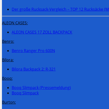
Der große Rucksack-Vergleich – TOP 12 Rucksäcke (M
ALEON CASES:
ALEON CASES 17 ZOLL BACKPACK
Benro:
Benro Ranger Pro 600N
Bilora:
Bilora Backpack 2: R-321
Booq:
Booq Slimpack (Pressemeldung)
Booq Slimpack
Burton: