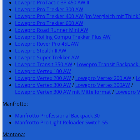
Lowepro ProTactic BP 450 AW II
Lowepro Pro Trekker 300 AW
Lowepro Pro Trekker 400 AW (im Vergleich mit Think 
Lowepro Pro Trekker 600 AW
Lowepro Road Runner Mini AW
Lowepro Rolling Compu Trekker Plus AW
Lowepro Rover Pro 45L AW
Lowepro Stealth II AW
Lowepro Super Trekker AW
Lowepro Transit 350 AW
/
Lowepro Transit Backpack
Lowepro Vertex 100 AW
Lowepro Vertex 200 AW
/
Lowepro Vertex 200 AW
/
L
Lowepro Vertex 300 AW
/
Lowepro Vertex 300AW
/
Lowepro Vertex 300 AW mit Mittelformat
/
Lowepro V
Manfrotto:
Manfrotto Professional Backpack 30
Manfrotto Pro Light Reloader Switch-55
Mantona: