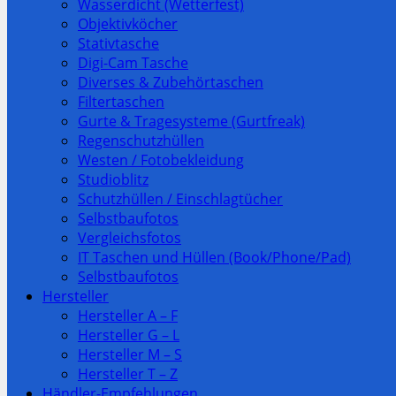
Wasserdicht (Wetterfest)
Objektivköcher
Stativtasche
Digi-Cam Tasche
Diverses & Zubehörtaschen
Filtertaschen
Gurte & Tragesysteme (Gurtfreak)
Regenschutzhüllen
Westen / Fotobekleidung
Studioblitz
Schutzhüllen / Einschlagtücher
Selbstbaufotos
Vergleichsfotos
IT Taschen und Hüllen (Book/Phone/Pad)
Selbstbaufotos
Hersteller
Hersteller A – F
Hersteller G – L
Hersteller M – S
Hersteller T – Z
Händler-Empfehlungen