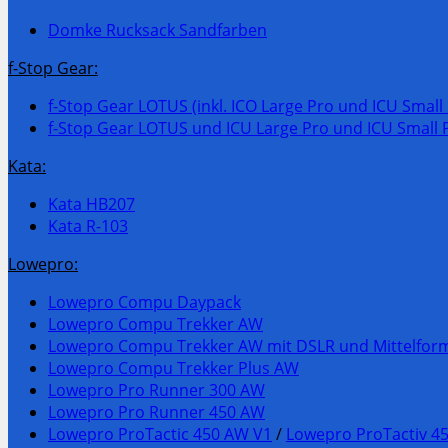
Domke Rucksack Sandfarben
f-Stop Gear:
f-Stop Gear LOTUS (inkl. ICO Large Pro und ICU Small
f-Stop Gear LOTUS und ICU Large Pro und ICU Small P
Kata:
Kata HB207
Kata R-103
Lowepro:
Lowepro Compu Daypack
Lowepro Compu Trekker AW
Lowepro Compu Trekker AW mit DSLR und Mittelfor
Lowepro Compu Trekker Plus AW
Lowepro Pro Runner 300 AW
Lowepro Pro Runner 450 AW
Lowepro ProTactic 450 AW V1
/
Lowepro ProTactiv 4