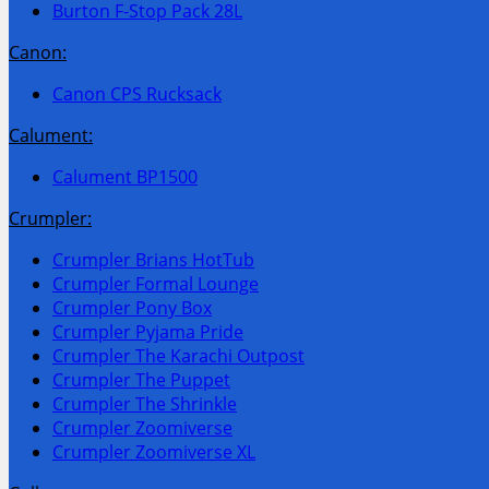
Burton F-Stop Pack 28L
Canon:
Canon CPS Rucksack
Calument:
Calument BP1500
Crumpler:
Crumpler Brians HotTub
Crumpler Formal Lounge
Crumpler Pony Box
Crumpler Pyjama Pride
Crumpler The Karachi Outpost
Crumpler The Puppet
Crumpler The Shrinkle
Crumpler Zoomiverse
Crumpler Zoomiverse XL