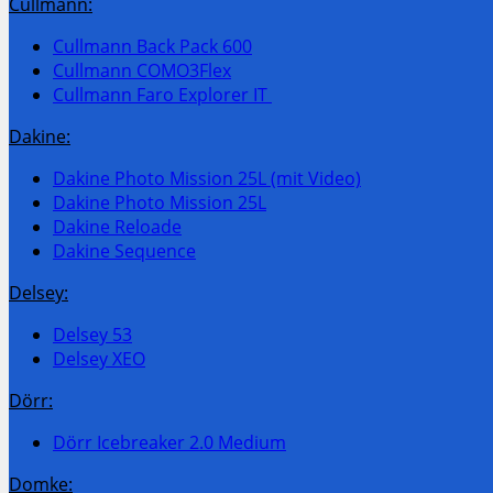
Cullmann:
Cullmann Back Pack 600
Cullmann COMO3Flex
Cullmann Faro Explorer IT
Dakine:
Dakine Photo Mission 25L (mit Video)
Dakine Photo Mission 25L
Dakine Reloade
Dakine Sequence
Delsey:
Delsey 53
Delsey XEO
Dörr:
Dörr Icebreaker 2.0 Medium
Domke: