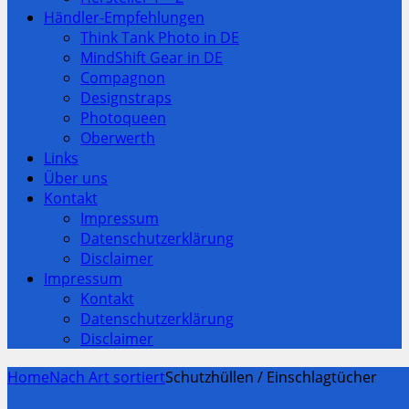
Händler-Empfehlungen
Think Tank Photo in DE
MindShift Gear in DE
Compagnon
Designstraps
Photoqueen
Oberwerth
Links
Über uns
Kontakt
Impressum
Datenschutzerklärung
Disclaimer
Impressum
Kontakt
Datenschutzerklärung
Disclaimer
Home
Nach Art sortiert
Schutzhüllen / Einschlagtücher