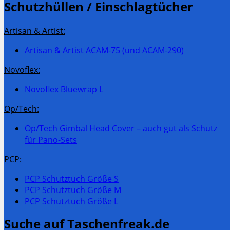
Schutzhüllen / Einschlagtücher
Artisan & Artist:
Artisan & Artist ACAM-75 (und ACAM-290)
Novoflex:
Novoflex Bluewrap L
Op/Tech:
Op/Tech Gimbal Head Cover – auch gut als Schutz
für Pano-Sets
PCP:
PCP Schutztuch Größe S
PCP Schutztuch Größe M
PCP Schutztuch Größe L
Suche auf Taschenfreak.de