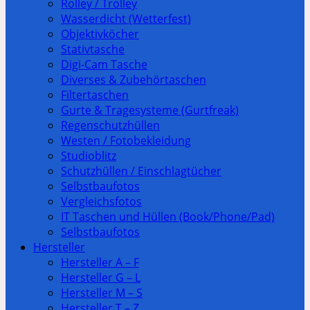
Rolley / Trolley
Wasserdicht (Wetterfest)
Objektivköcher
Stativtasche
Digi-Cam Tasche
Diverses & Zubehörtaschen
Filtertaschen
Gurte & Tragesysteme (Gurtfreak)
Regenschutzhüllen
Westen / Fotobekleidung
Studioblitz
Schutzhüllen / Einschlagtücher
Selbstbaufotos
Vergleichsfotos
IT Taschen und Hüllen (Book/Phone/Pad)
Selbstbaufotos
Hersteller
Hersteller A – F
Hersteller G – L
Hersteller M – S
Hersteller T – Z