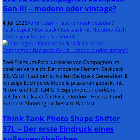
Gen III – modern oder vintage?
4. Juli 2026
Adminteam - Taschenfreak.de
Leder
/
Packbespiel
/
Rucksack
/
Rucksack mit Notebookfach
und Daypack
Leave a comment
Zwei Premium-Fotorucksäcke von Compagnon im
direkten Vergleich: Der moderne Element Backpack
30L V2 trifft auf den stilvollen Backpack Generation III.
Ich zeige Euch beide Modelle praxisnah gepackt mit
Nikon- und FUJIFILM-GFX-Equipment und erkläre,
welcher Rucksack für Reise, Outdoor, Hochzeit und
Business-Shooting die bessere Wahl ist.
Think Tank Photo Shape Shifter
37L – Der erste Eindruck eines
außergewöhnlichen