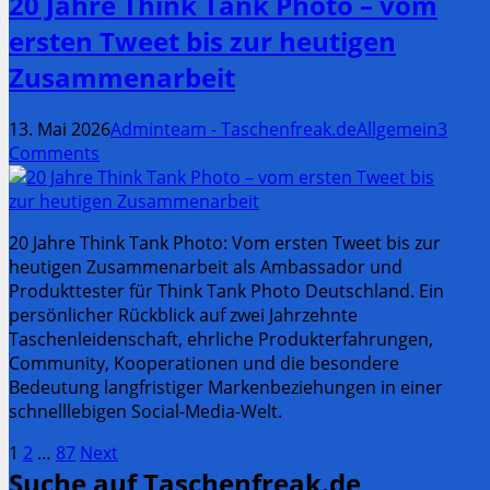
20 Jahre Think Tank Photo – vom
ersten Tweet bis zur heutigen
Zusammenarbeit
13. Mai 2026
Adminteam - Taschenfreak.de
Allgemein
3
Comments
20 Jahre Think Tank Photo: Vom ersten Tweet bis zur
heutigen Zusammenarbeit als Ambassador und
Produkttester für Think Tank Photo Deutschland. Ein
persönlicher Rückblick auf zwei Jahrzehnte
Taschenleidenschaft, ehrliche Produkterfahrungen,
Community, Kooperationen und die besondere
Bedeutung langfristiger Markenbeziehungen in einer
schnelllebigen Social-Media-Welt.
Seitennummerierung
Page
Page
Page
1
2
…
87
Next
Suche auf Taschenfreak.de