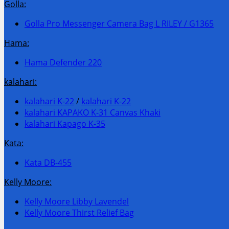
Golla:
Golla Pro Messenger Camera Bag L RILEY / G1365
Hama:
Hama Defender 220
kalahari:
kalahari K-22
/
kalahari K-22
kalahari KAPAKO K-31 Canvas Khaki
kalahari Kapago K-35
Kata:
Kata DB-455
Kelly Moore:
Kelly Moore Libby Lavendel
Kelly Moore Thirst Relief Bag