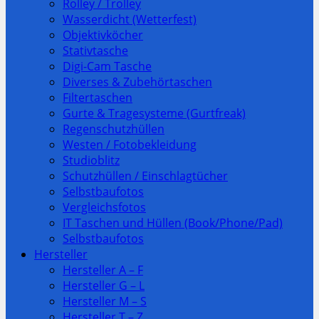
Rolley / Trolley
Wasserdicht (Wetterfest)
Objektivköcher
Stativtasche
Digi-Cam Tasche
Diverses & Zubehörtaschen
Filtertaschen
Gurte & Tragesysteme (Gurtfreak)
Regenschutzhüllen
Westen / Fotobekleidung
Studioblitz
Schutzhüllen / Einschlagtücher
Selbstbaufotos
Vergleichsfotos
IT Taschen und Hüllen (Book/Phone/Pad)
Selbstbaufotos
Hersteller
Hersteller A – F
Hersteller G – L
Hersteller M – S
Hersteller T – Z