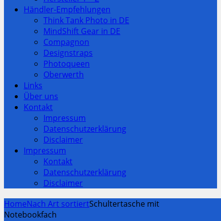
Händler-Empfehlungen
Think Tank Photo in DE
MindShift Gear in DE
Compagnon
Designstraps
Photoqueen
Oberwerth
Links
Über uns
Kontakt
Impressum
Datenschutzerklärung
Disclaimer
Impressum
Kontakt
Datenschutzerklärung
Disclaimer
Home
Nach Art sortiert
Schultertasche mit
Notebookfach