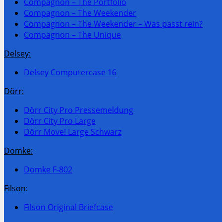
Compagnon – The Portfolio
Compagnon – The Weekender
Compagnon – The Weekender – Was passt rein?
Compagnon – The Unique
Delsey:
Delsey Computercase 16
Dörr:
Dörr City Pro Pressemeldung
Dörr City Pro Large
Dörr Move! Large Schwarz
Domke:
Domke F-802
Filson:
Filson Original Briefcase