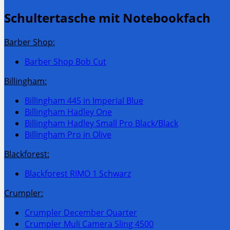
Schultertasche mit Notebookfach
Barber Shop:
Barber Shop Bob Cut
Billingham:
Billingham 445 in Imperial Blue
Billingham Hadley One
Billingham Hadley Small Pro Black/Black
Billingham Pro in Olive
Blackforest:
Blackforest RIMO 1 Schwarz
Crumpler:
Crumpler December Quarter
Crumpler Muli Camera Sling 4500