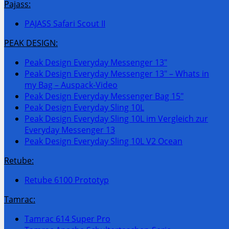
Pajass:
PAJASS Safari Scout II
PEAK DESIGN:
Peak Design Everyday Messenger 13″
Peak Design Everyday Messenger 13″ – Whats in
my Bag – Auspack-Video
Peak Design Everyday Messenger Bag 15″
Peak Design Everyday Sling 10L
Peak Design Everyday Sling 10L im Vergleich zur
Everyday Messenger 13
Peak Design Everyday Sling 10L V2 Ocean
Retube:
Retube 6100 Prototyp
Tamrac:
Tamrac 614 Super Pro