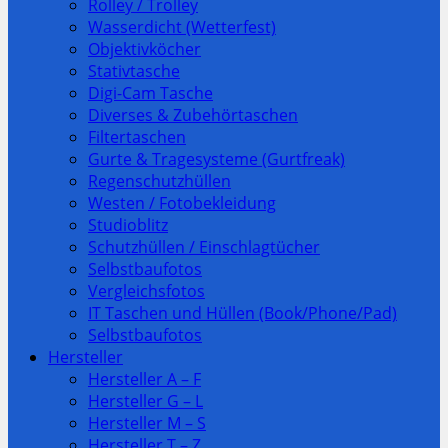
Rolley / Trolley
Wasserdicht (Wetterfest)
Objektivköcher
Stativtasche
Digi-Cam Tasche
Diverses & Zubehörtaschen
Filtertaschen
Gurte & Tragesysteme (Gurtfreak)
Regenschutzhüllen
Westen / Fotobekleidung
Studioblitz
Schutzhüllen / Einschlagtücher
Selbstbaufotos
Vergleichsfotos
IT Taschen und Hüllen (Book/Phone/Pad)
Selbstbaufotos
Hersteller
Hersteller A – F
Hersteller G – L
Hersteller M – S
Hersteller T – Z