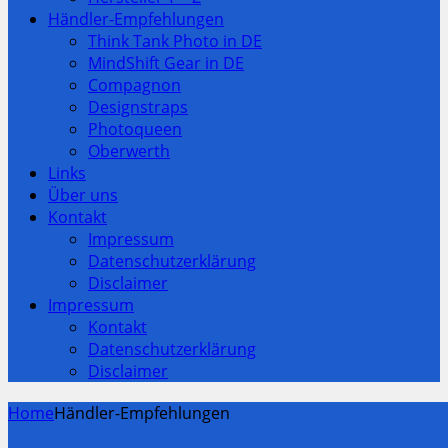
Händler-Empfehlungen
Think Tank Photo in DE
MindShift Gear in DE
Compagnon
Designstraps
Photoqueen
Oberwerth
Links
Über uns
Kontakt
Impressum
Datenschutzerklärung
Disclaimer
Impressum
Kontakt
Datenschutzerklärung
Disclaimer
Home
Händler-Empfehlungen