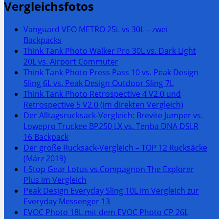
Vergleichsfotos
Vanguard VEO METRO 25L vs 30L – zwei
Backpacks
Think Tank Photo Walker Pro 30L vs. Dark Light
20L vs. Airport Commuter
Think Tank Photo Press Pass 10 vs. Peak Design
Sling 6L vs. Peak Design Outdoor Sling 7L
Think Tank Photo Retrospective 4 V2.0 und
Retrospective 5 V2.0 (im direkten Vergleich)
Der Alltagsrucksack-Vergleich: Brevite Jumper vs.
Lowepro Truckee BP250 LX vs. Tenba DNA DSLR
16 Backpack
Der große Rucksack-Vergleich – TOP 12 Rucksäcke
(März 2019)
f-Stop Gear Lotus vs.
Compagnon The Explorer
Plus
im Vergleich
Peak Design Everyday Sling 10L im Vergleich zur
Everyday Messenger 13
EVOC Photo 18L mit dem EVOC Photo CP 26L