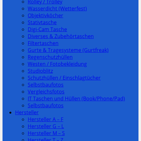
Rolley / Trolley
Wasserdicht (Wetterfest)
Objektivköcher
Stativtasche
Digi-Cam Tasche
Diverses & Zubehörtaschen
Filtertaschen
Gurte & Tragesysteme (Gurtfreak)
Regenschutzhüllen
Westen / Fotobekleidung
Studioblitz
Schutzhüllen / Einschlagtücher
Selbstbaufotos
Vergleichsfotos
IT Taschen und Hüllen (Book/Phone/Pad)
Selbstbaufotos
Hersteller
Hersteller A – F
Hersteller G – L
Hersteller M – S
Hersteller T – Z