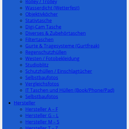
Rolley / Trolley
Wasserdicht (Wetterfest)
Objektivköcher
Stativtasche
Digi-Cam Tasche
Diverses & Zubehörtaschen
Filtertaschen
Gurte & Tragesysteme (Gurtfreak)
Regenschutzhüllen
Westen / Fotobekleidung
Studioblitz
Schutzhüllen / Einschlagtücher
Selbstbaufotos
Vergleichsfotos
IT Taschen und Hüllen (Book/Phone/Pad)
Selbstbaufotos
Hersteller
Hersteller A – F
Hersteller G – L
Hersteller M – S
Hersteller T – Z