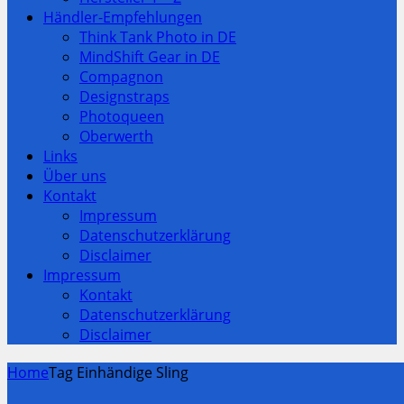
Händler-Empfehlungen
Think Tank Photo in DE
MindShift Gear in DE
Compagnon
Designstraps
Photoqueen
Oberwerth
Links
Über uns
Kontakt
Impressum
Datenschutzerklärung
Disclaimer
Impressum
Kontakt
Datenschutzerklärung
Disclaimer
Home
Tag Einhändige Sling