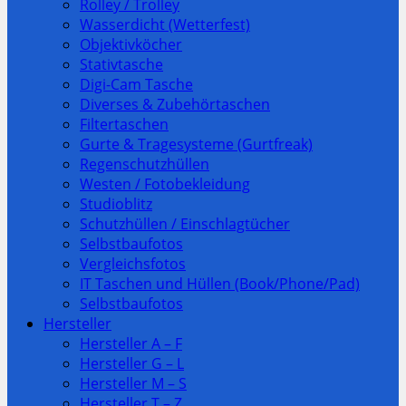
Rolley / Trolley
Wasserdicht (Wetterfest)
Objektivköcher
Stativtasche
Digi-Cam Tasche
Diverses & Zubehörtaschen
Filtertaschen
Gurte & Tragesysteme (Gurtfreak)
Regenschutzhüllen
Westen / Fotobekleidung
Studioblitz
Schutzhüllen / Einschlagtücher
Selbstbaufotos
Vergleichsfotos
IT Taschen und Hüllen (Book/Phone/Pad)
Selbstbaufotos
Hersteller
Hersteller A – F
Hersteller G – L
Hersteller M – S
Hersteller T – Z