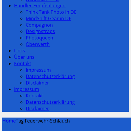
Händler-Empfehlungen
Think Tank Photo in DE
MindShift Gear in DE
Compagnon
Designstraps
Photoqueen
Oberwerth
Links
Über uns
Kontakt
Impressum
Datenschutzerklärung
Disclaimer
Impressum
Kontakt
Datenschutzerklärung
Disclaimer
Home
Tag Feuerwehr-Schlauch