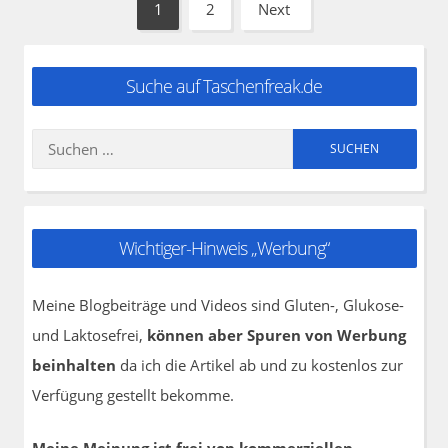
Seitennummerierung
1
2
Next
Page
Page
der
Beiträge
Suche auf Taschenfreak.de
Suchen
nach:
Wichtiger-Hinweis „Werbung“
Meine Blogbeiträge und Videos sind Gluten-, Glukose-
und Laktosefrei,
können aber Spuren von Werbung
beinhalten
da ich die Artikel ab und zu kostenlos zur
Verfügung gestellt bekomme.
Meine Meinung ist frei von kommerziellen