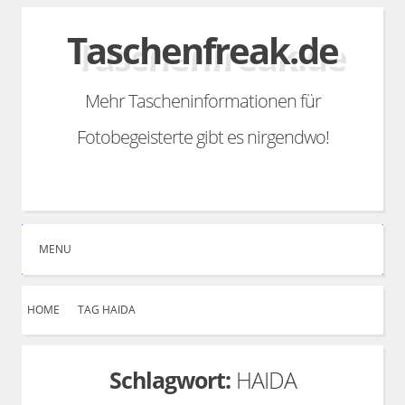
Skip
Taschenfreak.de
to
content
Mehr Tascheninformationen für
Fotobegeisterte gibt es nirgendwo!
Search
Facebook
Linkedin
YouTube
Instagram
Email
RSS
MENU
HOME
TAG HAIDA
Schlagwort:
HAIDA