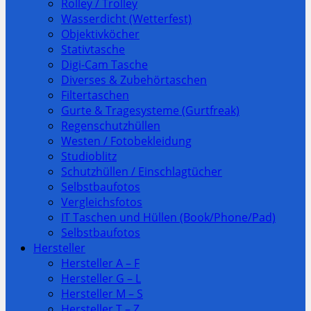
Rolley / Trolley
Wasserdicht (Wetterfest)
Objektivköcher
Stativtasche
Digi-Cam Tasche
Diverses & Zubehörtaschen
Filtertaschen
Gurte & Tragesysteme (Gurtfreak)
Regenschutzhüllen
Westen / Fotobekleidung
Studioblitz
Schutzhüllen / Einschlagtücher
Selbstbaufotos
Vergleichsfotos
IT Taschen und Hüllen (Book/Phone/Pad)
Selbstbaufotos
Hersteller
Hersteller A – F
Hersteller G – L
Hersteller M – S
Hersteller T – Z