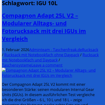
Schlagwort:
IGU 10L
Compagnon Adapt 25L V2 –
Modularer Alltags- und
Fotorucksack mit drei IGUs im
Vergleich
1. Februar 2026
Adminteam - Taschenfreak.de
Rucksack
/
Rucksack mit Notebookfach ohne Daypack
/
Rucksack
mit Notebookfach und Daypack
/
Taschensysteme
Leave a comment
Der Compagnon Adapt 25L V2 kommt mit einer
besonderen Stärke: seinen modularen Internal Gear
Units (IGUs). In diesem ausführlichen Test vergleiche
ich die drei Größen – 6 L, 10 L und 18 L – zeige
Varianten der Nutzung, packe echte Sets ein und