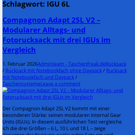
Schlagwort:
IGU 6L
Compagnon Adapt 25L V2 –
Modularer Alltags- und
Fotorucksack mit drei IGUs im
Vergleich
1. Februar 2026
Adminteam - Taschenfreak.de
Rucksack
/
Rucksack mit Notebookfach ohne Daypack
/
Rucksack
mit Notebookfach und Daypack
/
Taschensysteme
Leave a comment
Der Compagnon Adapt 25L V2 kommt mit einer
besonderen Stärke: seinen modularen Internal Gear
Units (IGUs). In diesem ausführlichen Test vergleiche
ich die drei Größen – 6 L, 10 L und 18 L – zeige
Varianten der Nutzung, packe echte Sets ein und