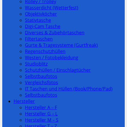
Rolley / Trolley
Wasserdicht (Wetterfest)
Objektivköcher
Stativtasche
Digi-Cam Tasche
Diverses & Zubehörtaschen
Filtertaschen
Gurte & Tragesysteme (Gurtfreak)
Regenschutzhüllen
Westen / Fotobekleidung
Studioblitz
Schutzhüllen / Einschlagtücher
Selbstbaufotos
Vergleichsfotos
IT Taschen und Hüllen (Book/Phone/Pad)
Selbstbaufotos
Hersteller
Hersteller A – F
Hersteller G – L
Hersteller M – S
Hersteller T – Z