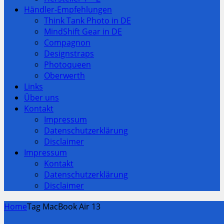
Händler-Empfehlungen
Think Tank Photo in DE
MindShift Gear in DE
Compagnon
Designstraps
Photoqueen
Oberwerth
Links
Über uns
Kontakt
Impressum
Datenschutzerklärung
Disclaimer
Impressum
Kontakt
Datenschutzerklärung
Disclaimer
Home
Tag MacBook Air 13