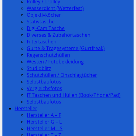
Rolley / Trolley
Wasserdicht (Wetterfest)
Objektivköcher
Stativtasche
Digi-Cam Tasche
Diverses & Zubehörtaschen
Filtertaschen
Gurte & Tragesysteme (Gurtfreak)
Regenschutzhüllen
Westen / Fotobekleidung
Studioblitz
Schutzhüllen / Einschlagtücher
Selbstbaufotos
Vergleichsfotos
IT Taschen und Hüllen (Book/Phone/Pad)
Selbstbaufotos
Hersteller
Hersteller A – F
Hersteller G – L
Hersteller M – S
Hersteller T – Z