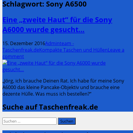
Schlagwort:
Sony A6500
Eine „zweite Haut“ für die Sony
A6000 wurde gesucht…
15. Dezember 2016
Adminteam -
Taschenfreak.de
Kompakte Taschen und Hüllen
Leave a
comment
„Jörg, ich brauche Deinen Rat. Ich habe für meine Sony
A6000 das kleine Pancake-Objektiv und brauche eine
dezente Hülle. Was muss ich bestellen?“
Suche auf Taschenfreak.de
Suchen
nach: