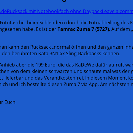
.de
Rucksack mit Notebookfach ohne Daypack
Leave a com
Fototasche, beim Schlendern durch die Fotoabteilimg des K
angesehen habe. Es ist der
Tamrac Zuma 7 (5727)
. Auf dem „
 man kann den Rucksack „normal öffnen und den ganzen Inhal
on den berühmten Kata 3N1-xx Sling-Backpacks kennen.
Anhieb aber die 199 Euro, die das KaDeWe dafür aufruft war
hen von dem kleinen schwarzen und schaute mal was der gute
t lieferbar und das Verandkostenfrei. In diesem Moment kon
ich und ich bestellte diesen Zuma 7 via App. Am nächsten 
ür Euch: