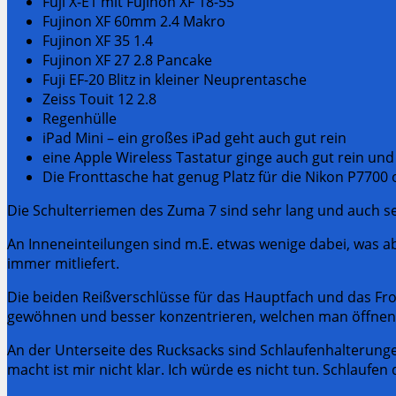
Fuji X-E1 mit Fujinon XF 18-55
Fujinon XF 60mm 2.4 Makro
Fujinon XF 35 1.4
Fujinon XF 27 2.8 Pancake
Fuji EF-20 Blitz in kleiner Neuprentasche
Zeiss Touit 12 2.8
Regenhülle
iPad Mini – ein großes iPad geht auch gut rein
eine Apple Wireless Tastatur ginge auch gut rein und
Die Fronttasche hat genug Platz für die Nikon P7700
Die Schulterriemen des Zuma 7 sind sehr lang und auch se
An Inneneinteilungen sind m.E. etwas wenige dabei, was abe
immer mitliefert.
Die beiden Reißverschlüsse für das Hauptfach und das Fro
gewöhnen und besser konzentrieren, welchen man öffnen
An der Unterseite des Rucksacks sind Schlaufenhalterung
macht ist mir nicht klar. Ich würde es nicht tun. Schlaufe