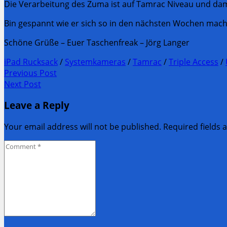
Die Verarbeitung des Zuma ist auf Tamrac Niveau und dam
Bin gespannt wie er sich so in den nächsten Wochen mach
Schöne Grüße – Euer Taschenfreak – Jörg Langer
iPad Rucksack
/
Systemkameras
/
Tamrac
/
Triple Access
/
Post
Previous Post
Previous
Next Post
navigation
post:
Next
Leave a Reply
Post:
Your email address will not be published. Required fields
Comment
*