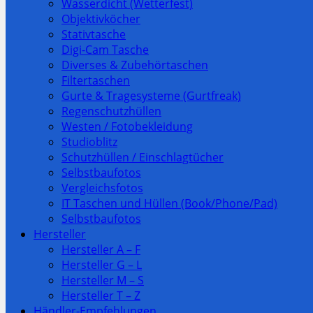
Wasserdicht (Wetterfest)
Objektivköcher
Stativtasche
Digi-Cam Tasche
Diverses & Zubehörtaschen
Filtertaschen
Gurte & Tragesysteme (Gurtfreak)
Regenschutzhüllen
Westen / Fotobekleidung
Studioblitz
Schutzhüllen / Einschlagtücher
Selbstbaufotos
Vergleichsfotos
IT Taschen und Hüllen (Book/Phone/Pad)
Selbstbaufotos
Hersteller
Hersteller A – F
Hersteller G – L
Hersteller M – S
Hersteller T – Z
Händler-Empfehlungen