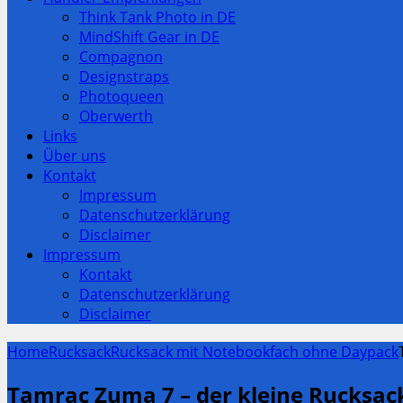
Think Tank Photo in DE
MindShift Gear in DE
Compagnon
Designstraps
Photoqueen
Oberwerth
Links
Über uns
Kontakt
Impressum
Datenschutzerklärung
Disclaimer
Impressum
Kontakt
Datenschutzerklärung
Disclaimer
Home
Rucksack
Rucksack mit Notebookfach ohne Daypack
Tamrac Zuma 7 – der kleine Rucksack