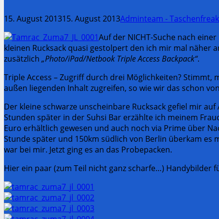
15. August 2013
15. August 2013
Adminteam - Taschenfreak
Auf der NICHT-Suche nach einer 
kleinen Rucksack quasi gestolpert den ich mir mal näher 
zusätzlich
„Photo/iPad/Netbook Triple Access Backpack“
.
Triple Access – Zugriff durch drei Möglichkeiten? Stimmt,
außen liegenden Inhalt zugreifen, so wie wir das schon v
Der kleine schwarze unscheinbare Rucksack gefiel mir auf 
Stunden später in der Suhsi Bar erzählte ich meinem Frauc
Euro erhältlich gewesen und auch noch via Prime über Nac
Stunde später und 150km südlich von Berlin überkam es m
war bei mir. Jetzt ging es an das Probepacken.
Hier ein paar (zum Teil nicht ganz scharfe…) Handybilder f