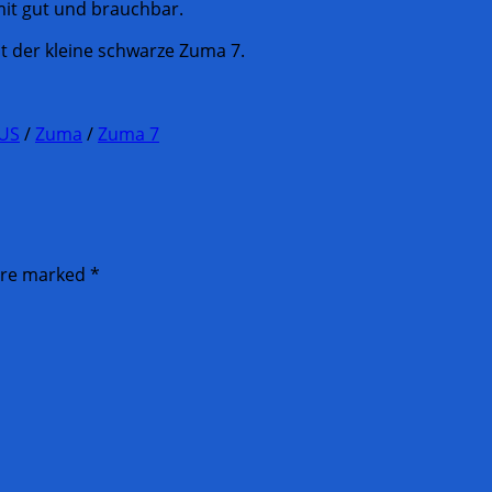
it gut und brauchbar.
t der kleine schwarze Zuma 7.
US
/
Zuma
/
Zuma 7
 are marked
*