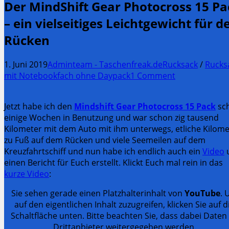
Der MindShift Gear Photocross 15 Pa
– ein vielseitiges Leichtgewicht für d
Rücken
1. Juni 2019
Adminteam - Taschenfreak.de
Rucksack
/
Rucks
mit Notebookfach ohne Daypack
1 Comment
Jetzt habe ich den
Mindshift Gear Photocross 15 Pack
sc
einige Wochen in Benutzung und war schon zig tausend
Kilometer mit dem Auto mit ihm unterwegs, etliche Kilome
zu Fuß auf dem Rücken und viele Seemeilen auf dem
Kreuzfahrtschiff und nun habe ich endlich auch ein
Video
einen Bericht für Euch erstellt. Klickt Euch mal rein in das
kurze Video
:
Sie sehen gerade einen Platzhalterinhalt von
YouTube
. 
auf den eigentlichen Inhalt zuzugreifen, klicken Sie auf d
Schaltfläche unten. Bitte beachten Sie, dass dabei Daten
Drittanbieter weitergegeben werden.