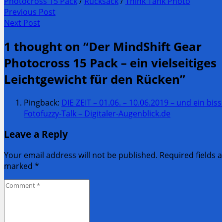
Photocross 15 Pack
/
Rucksack
/
Think Tank Photo
Post
Previous Post
Previous
Next Post
navigation
post:
Next
1 thought on “
Der MindShift Gear
Post:
Photocross 15 Pack – ein vielseitiges
Leichtgewicht für den Rücken
”
Pingback:
DIE ZEIT – 01.06. – 10.06.2019 – und ein biss
Fotofuzzy-Talk – Digitaler-Augenblick.de
Leave a Reply
Your email address will not be published. Required fields 
marked
*
Comment
*