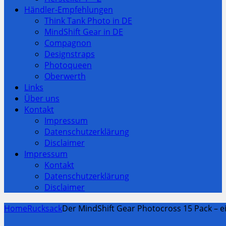
Händler-Empfehlungen
Think Tank Photo in DE
MindShift Gear in DE
Compagnon
Designstraps
Photoqueen
Oberwerth
Links
Über uns
Kontakt
Impressum
Datenschutzerklärung
Disclaimer
Impressum
Kontakt
Datenschutzerklärung
Disclaimer
Home
Rucksack
Der MindShift Gear Photocross 15 Pack – 