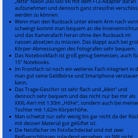
„fette“ Nikon 200-500 VR mit dem FTZ-Adapter daran
aufzunehmen und dennoch ganz stressfrei verschlo
werden zu können.
Wenn man den Rucksack unter einem Arm nach vor
schwingt kommt man bequem an die Inneneinrichtu
und das Kamerafach heran ohne den Rucksack im
nassen absetzen zu müssen. Das klappt auch bei gr
Körper-Abmessungen des Fotografen sehr bequem.
Das Notebookfach ist groß genug bemessen, auch fü
15″ Notebooks.
Im Frontfach ist noch ein weiteres Fach integriert in 
man gut seine Geldbörse und Smartphone verstaue
kann.
Das Trage-Geschirr ist sehr flach und „klein“ und
dennoch sehr bequem und das nicht nur bei mir als
XXXL-Kerl mit 1.93m „Höhe“, sondern auch bei meine
Tochter mit 1,62m Körperhöhe.
Man schwitzt nur sehr wenig bis gar nicht da der Rü
mit dessen Material gut gelüftet ist.
Die Netzfächer im Fotofachdeckel sind mit zwei
Reißverschlüssen zulaufend versehen, so fällt nicht