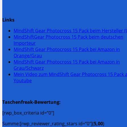
Links
MindShift Gear Photocross 15 Pack beim Hersteller (
MindShiftGear Photocross 15 Pack beim deutschen
Importeur
MindShift Gear Photocross 15 Pack bei Amazon in
Orange/Grau
MindShift Gear Photocross 15 Pack bei Amazon in
Grau/Schwarz
Mein Video zum MindShift Gear Photocross 15 Pack 
Youtube
Taschenfreak-Bewertung:
[rwp_box_criteria id=“0″]
Summe:[rwp_reviewer_rating_stars id=“0″](
5,00
)