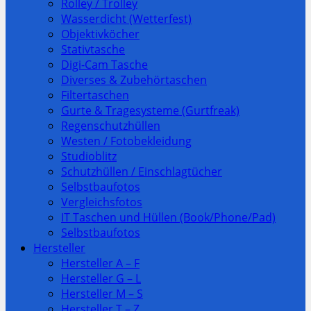
Rolley / Trolley
Wasserdicht (Wetterfest)
Objektivköcher
Stativtasche
Digi-Cam Tasche
Diverses & Zubehörtaschen
Filtertaschen
Gurte & Tragesysteme (Gurtfreak)
Regenschutzhüllen
Westen / Fotobekleidung
Studioblitz
Schutzhüllen / Einschlagtücher
Selbstbaufotos
Vergleichsfotos
IT Taschen und Hüllen (Book/Phone/Pad)
Selbstbaufotos
Hersteller
Hersteller A – F
Hersteller G – L
Hersteller M – S
Hersteller T – Z