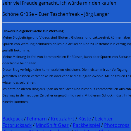
sehr viel Freude gemacht. Ich würde mir den kaufen!
Schöne Grüße – Euer Taschenfreak – Jörg Langer
Hinweis in eigener Sache zur Werbung
Meine Blogbeiträge und Videos sind Gluten-, Glukose- und Laktosefrei, können aber
Spuren von Werbung beinhalten da ich die Artikel ab und zu kostenlos zur Verfügun
gestellt bekomme.
Meine Meinung ist frei von kommerziellen Einflüssen, kann aber Spuren von Sarkas
oder Ironie beinhalten.
Dieser Blog verfolgt keine kommerziellen Absichten. Die meisten mir zur Verfügung
gestellten Taschen verschenke ich oder verlose die für gute Zwecke. Meine treuen Les
wissen das seit Jahren.
Ich betreibe diesen Blog aus Spaß an der Sache und nicht aus kommerziellen Absicht
Das mag in der heutigen Zeit eher ungewöhnlich sein. Mit diesem Schock müsst Ihr le
zurecht kommen.
Backpack
/
Fehmarn
/
Kreuzfahrt
/
Küste
/
Leichter
Fotorucksack
/
MindShift Gear
/
Packbeispiel
/
Photocross