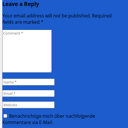
Leave a Reply
Post:
Your email address will not be published. Required
fields are marked
*
Comment
*
Name
*
Email
*
Website
Benachrichtige mich über nachfolgende
Kommentare via E-Mail.