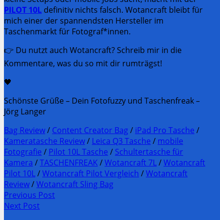
PILOT 10L
definitiv nichts falsch. Wotancraft bleibt für
mich einer der spannendsten Hersteller im
Taschenmarkt für Fotograf*innen.
👉 Du nutzt auch Wotancraft? Schreib mir in die
Kommentare, was du so mit dir rumträgst!
🖤
Schönste Grüße – Dein Fotofuzzy und Taschenfreak –
Jörg Langer
Bag Review
/
Content Creator Bag
/
iPad Pro Tasche
/
Kameratasche Review
/
Leica Q3 Tasche
/
mobile
Fotografie
/
Pilot 10L Tasche
/
Schultertasche für
Kamera
/
TASCHENFREAK
/
Wotancraft 7L
/
Wotancraft
Pilot 10L
/
Wotancraft Pilot Vergleich
/
Wotancraft
Review
/
Wotancraft Sling Bag
Post
Previous Post
Previous
Next Post
navigation
post:
Next