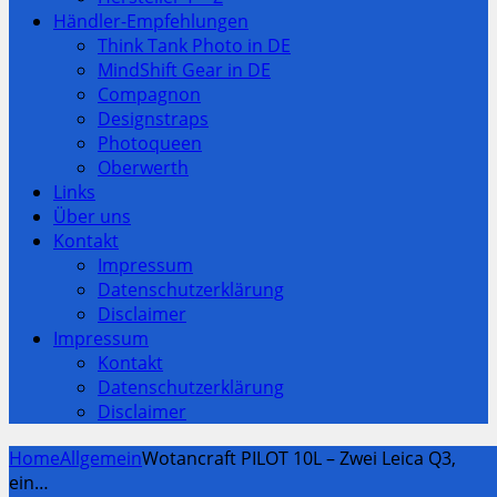
Händler-Empfehlungen
Think Tank Photo in DE
MindShift Gear in DE
Compagnon
Designstraps
Photoqueen
Oberwerth
Links
Über uns
Kontakt
Impressum
Datenschutzerklärung
Disclaimer
Impressum
Kontakt
Datenschutzerklärung
Disclaimer
Home
Allgemein
Wotancraft PILOT 10L – Zwei Leica Q3,
ein…