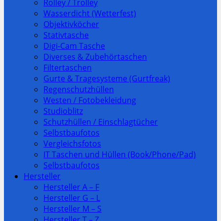
Rolley / Trolley
Wasserdicht (Wetterfest)
Objektivköcher
Stativtasche
Digi-Cam Tasche
Diverses & Zubehörtaschen
Filtertaschen
Gurte & Tragesysteme (Gurtfreak)
Regenschutzhüllen
Westen / Fotobekleidung
Studioblitz
Schutzhüllen / Einschlagtücher
Selbstbaufotos
Vergleichsfotos
IT Taschen und Hüllen (Book/Phone/Pad)
Selbstbaufotos
Hersteller
Hersteller A – F
Hersteller G – L
Hersteller M – S
Hersteller T – Z