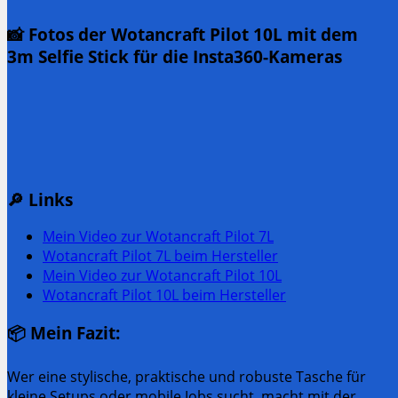
📸 Fotos der Wotancraft Pilot 10L mit dem
3m Selfie Stick für die Insta360-Kameras
🔎 Links
Mein Video zur Wotancraft Pilot 7L
Wotancraft Pilot 7L beim Hersteller
Mein Video zur Wotancraft Pilot 10L
Wotancraft Pilot 10L beim Hersteller
📦 Mein Fazit:
Wer eine stylische, praktische und robuste Tasche für
kleine Setups oder mobile Jobs sucht, macht mit der