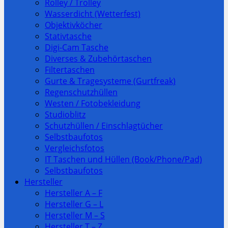
Rolley / Trolley
Wasserdicht (Wetterfest)
Objektivköcher
Stativtasche
Digi-Cam Tasche
Diverses & Zubehörtaschen
Filtertaschen
Gurte & Tragesysteme (Gurtfreak)
Regenschutzhüllen
Westen / Fotobekleidung
Studioblitz
Schutzhüllen / Einschlagtücher
Selbstbaufotos
Vergleichsfotos
IT Taschen und Hüllen (Book/Phone/Pad)
Selbstbaufotos
Hersteller
Hersteller A – F
Hersteller G – L
Hersteller M – S
Hersteller T – Z