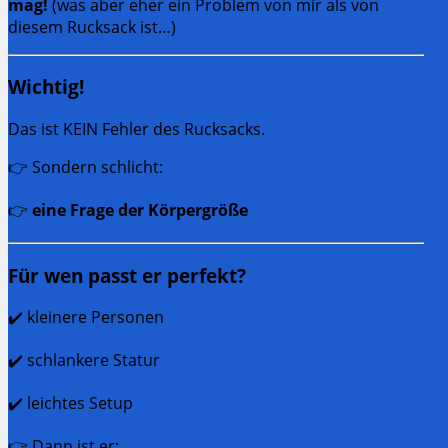
mag!
(was aber eher ein Problem von mir als von
diesem Rucksack ist…)
Wichtig!
Das ist KEIN Fehler des Rucksacks.
👉 Sondern schlicht:
👉
eine Frage der Körpergröße
Für wen passt er perfekt?
✔️ kleinere Personen
✔️ schlankere Statur
✔️ leichtes Setup
👉 Dann ist er: