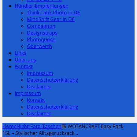
Händler-Empfehlungen
Think Tank Photo in DE
MindShift Gear in DE
Compagnon
Designstraps
Photoqueen
Oberwerth
Links
Über uns
Kontakt
Impressum
Datenschutzerklärung
Disclaimer
Impressum
Kontakt
Datenschutzerklärung
Disclaimer
Home
Nicht-Foto-Taschen
🎒 WOTANCRAFT Easy Pack
15L – Stylischer Alltagsrucksack…