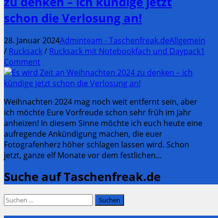
zu denken – ich kündige jetzt
schon die Verlosung an!
28. Januar 2024
Adminteam - Taschenfreak.de
Allgemein
/
Rucksack
/
Rucksack mit Notebookfach und Daypack
1
Comment
Weihnachten 2024 mag noch weit entfernt sein, aber
ich möchte Eure Vorfreude schon sehr früh im Jahr
anheizen! In diesem Sinne möchte ich euch heute eine
aufregende Ankündigung machen, die euer
Fotografenherz höher schlagen lassen wird. Schon
jetzt, ganze elf Monate vor dem festlichen…
Suche auf Taschenfreak.de
Suchen
nach: