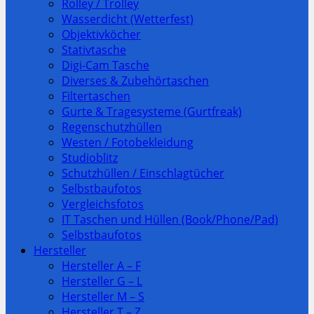
Rolley / Trolley
Wasserdicht (Wetterfest)
Objektivköcher
Stativtasche
Digi-Cam Tasche
Diverses & Zubehörtaschen
Filtertaschen
Gurte & Tragesysteme (Gurtfreak)
Regenschutzhüllen
Westen / Fotobekleidung
Studioblitz
Schutzhüllen / Einschlagtücher
Selbstbaufotos
Vergleichsfotos
IT Taschen und Hüllen (Book/Phone/Pad)
Selbstbaufotos
Hersteller
Hersteller A – F
Hersteller G – L
Hersteller M – S
Hersteller T – Z