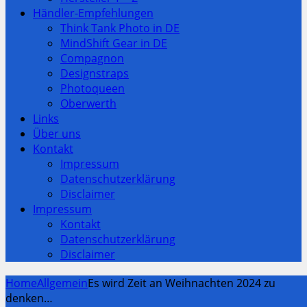
Händler-Empfehlungen
Think Tank Photo in DE
MindShift Gear in DE
Compagnon
Designstraps
Photoqueen
Oberwerth
Links
Über uns
Kontakt
Impressum
Datenschutzerklärung
Disclaimer
Impressum
Kontakt
Datenschutzerklärung
Disclaimer
Home
Allgemein
Es wird Zeit an Weihnachten 2024 zu
denken…