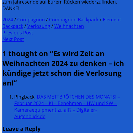
zum Jahresende auf Eurem Rücken wiederzufinden.
DANKE!
2024
/
Compagnon
/
Compagnon Backpack
/
Element
Backpack
/
Verlosung
/
Weihnachten
Post
Previous Post
Previous
Next Post
navigation
post:
Next
1 thought on “
Es wird Zeit an
Post:
Weihnachten 2024 zu denken – ich
kündige jetzt schon die Verlosung
an!
”
Pingback:
DAS METTBRÖTCHEN DES MONATS! –
Februar 2024 – KI – Benehmen – HW und SW –
Kameraequipment zu alt? – Digitaler-
Augenblick.de
Leave a Reply