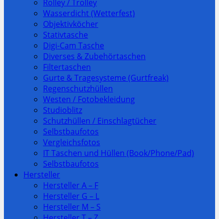
Rolley / Trolley
Wasserdicht (Wetterfest)
Objektivköcher
Stativtasche
Digi-Cam Tasche
Diverses & Zubehörtaschen
Filtertaschen
Gurte & Tragesysteme (Gurtfreak)
Regenschutzhüllen
Westen / Fotobekleidung
Studioblitz
Schutzhüllen / Einschlagtücher
Selbstbaufotos
Vergleichsfotos
IT Taschen und Hüllen (Book/Phone/Pad)
Selbstbaufotos
Hersteller
Hersteller A – F
Hersteller G – L
Hersteller M – S
Hersteller T – Z