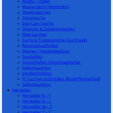
Rolley / Trolley
Wasserdicht (Wetterfest)
Objektivköcher
Stativtasche
Digi-Cam Tasche
Diverses & Zubehörtaschen
Filtertaschen
Gurte & Tragesysteme (Gurtfreak)
Regenschutzhüllen
Westen / Fotobekleidung
Studioblitz
Schutzhüllen / Einschlagtücher
Selbstbaufotos
Vergleichsfotos
IT Taschen und Hüllen (Book/Phone/Pad)
Selbstbaufotos
Hersteller
Hersteller A – F
Hersteller G – L
Hersteller M – S
Hersteller T – Z