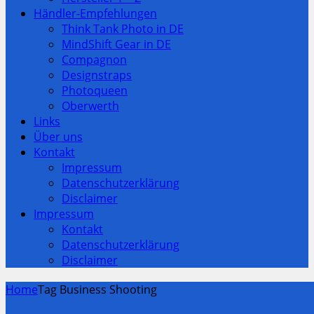
Händler-Empfehlungen
Think Tank Photo in DE
MindShift Gear in DE
Compagnon
Designstraps
Photoqueen
Oberwerth
Links
Über uns
Kontakt
Impressum
Datenschutzerklärung
Disclaimer
Impressum
Kontakt
Datenschutzerklärung
Disclaimer
Home
Tag Business Shooting