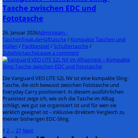
Tasche zwischen EDC und
Fototasche
26. Januar 2026
Adminteam -
Taschenfreak.de
Hüfttasche
/
Kompakte Taschen und
Hüllen
/
Packbespiel
/
Schultertasche
/
Zubehörtasche
Leave a comment
Die Vanguard VEO LITE S2L NV ist eine kompakte Sling-
Tasche, die sich bewusst zwischen Fototasche und
Everyday Carry positioniert. In diesem ausführlichen
Praxistest zeige ich, wie sich die Tasche im Alltag
schlägt, wie gut sie organisiert ist und für wen sie
wirklich geeignet ist – inklusive direktem Vergleich zu
meiner bisherigen EDC-Sling.
Seitennummerierung
Page
Page
Page
1
2
…
27
Next