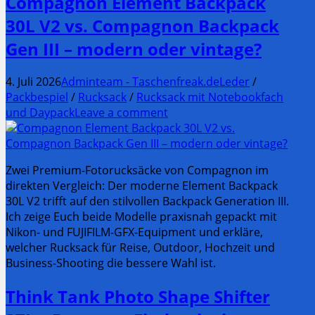
Compagnon Element Backpack
30L V2 vs. Compagnon Backpack
Gen III – modern oder vintage?
4. Juli 2026
Adminteam - Taschenfreak.de
Leder
/
Packbespiel
/
Rucksack
/
Rucksack mit Notebookfach
und Daypack
Leave a comment
Zwei Premium-Fotorucksäcke von Compagnon im
direkten Vergleich: Der moderne Element Backpack
30L V2 trifft auf den stilvollen Backpack Generation III.
Ich zeige Euch beide Modelle praxisnah gepackt mit
Nikon- und FUJIFILM-GFX-Equipment und erkläre,
welcher Rucksack für Reise, Outdoor, Hochzeit und
Business-Shooting die bessere Wahl ist.
Think Tank Photo Shape Shifter