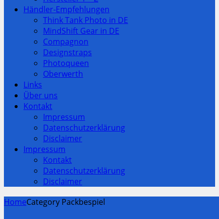
Händler-Empfehlungen
Think Tank Photo in DE
MindShift Gear in DE
Compagnon
Designstraps
Photoqueen
Oberwerth
Links
Über uns
Kontakt
Impressum
Datenschutzerklärung
Disclaimer
Impressum
Kontakt
Datenschutzerklärung
Disclaimer
Home
Category Packbespiel