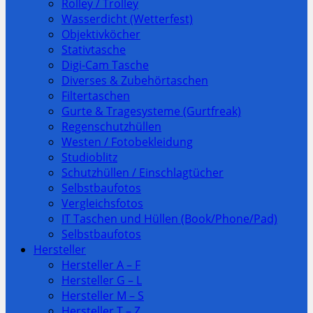
Rolley / Trolley
Wasserdicht (Wetterfest)
Objektivköcher
Stativtasche
Digi-Cam Tasche
Diverses & Zubehörtaschen
Filtertaschen
Gurte & Tragesysteme (Gurtfreak)
Regenschutzhüllen
Westen / Fotobekleidung
Studioblitz
Schutzhüllen / Einschlagtücher
Selbstbaufotos
Vergleichsfotos
IT Taschen und Hüllen (Book/Phone/Pad)
Selbstbaufotos
Hersteller
Hersteller A – F
Hersteller G – L
Hersteller M – S
Hersteller T – Z