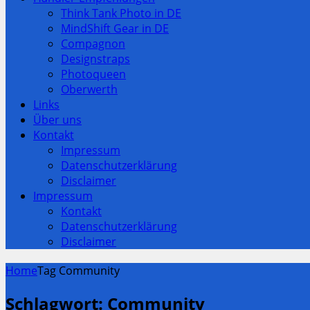
Think Tank Photo in DE
MindShift Gear in DE
Compagnon
Designstraps
Photoqueen
Oberwerth
Links
Über uns
Kontakt
Impressum
Datenschutzerklärung
Disclaimer
Impressum
Kontakt
Datenschutzerklärung
Disclaimer
Home
Tag Community
Schlagwort:
Community