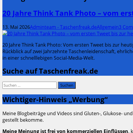
20 Jahre Think Tank Photo – vom er
13. Mai 2026
Adminteam - Taschenfreak.de
Allgemein
3 Com
20 Jahre Think Tank Photo: Vom ersten Tweet bis zur heu
Rückblick auf zwei Jahrzehnte Taschenleidenschaft, ehrl
in einer schnelllebigen Social-Media-Welt.
Suche auf Taschenfreak.de
Suchen
nach:
Wichtiger-Hinweis „Werbung“
Meine Blogbeiträge und Videos sind Gluten-, Glukose- und
gestellt bekomme.
Meine Meinung ist frei von kommerziellen Einflüssen
, 