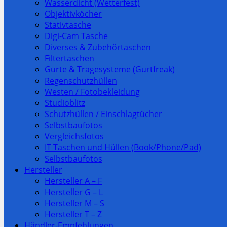
Wasserdicht (Wetterfest)
Objektivköcher
Stativtasche
Digi-Cam Tasche
Diverses & Zubehörtaschen
Filtertaschen
Gurte & Tragesysteme (Gurtfreak)
Regenschutzhüllen
Westen / Fotobekleidung
Studioblitz
Schutzhüllen / Einschlagtücher
Selbstbaufotos
Vergleichsfotos
IT Taschen und Hüllen (Book/Phone/Pad)
Selbstbaufotos
Hersteller
Hersteller A – F
Hersteller G – L
Hersteller M – S
Hersteller T – Z
Händler-Empfehlungen