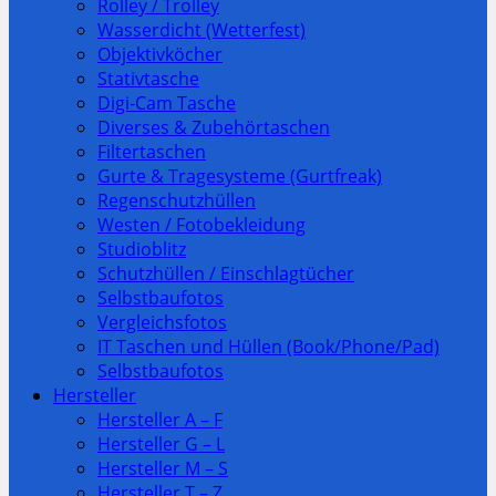
Rolley / Trolley
Wasserdicht (Wetterfest)
Objektivköcher
Stativtasche
Digi-Cam Tasche
Diverses & Zubehörtaschen
Filtertaschen
Gurte & Tragesysteme (Gurtfreak)
Regenschutzhüllen
Westen / Fotobekleidung
Studioblitz
Schutzhüllen / Einschlagtücher
Selbstbaufotos
Vergleichsfotos
IT Taschen und Hüllen (Book/Phone/Pad)
Selbstbaufotos
Hersteller
Hersteller A – F
Hersteller G – L
Hersteller M – S
Hersteller T – Z