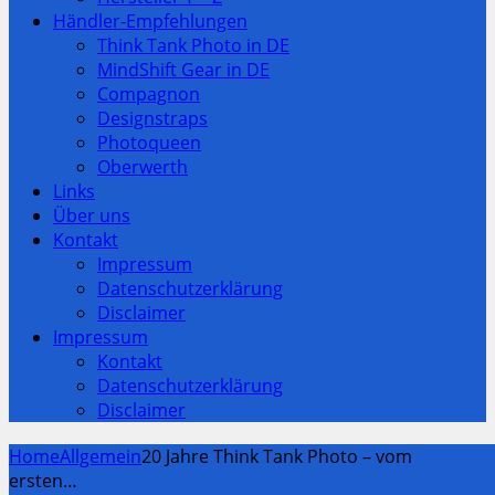
Händler-Empfehlungen
Think Tank Photo in DE
MindShift Gear in DE
Compagnon
Designstraps
Photoqueen
Oberwerth
Links
Über uns
Kontakt
Impressum
Datenschutzerklärung
Disclaimer
Impressum
Kontakt
Datenschutzerklärung
Disclaimer
Home
Allgemein
20 Jahre Think Tank Photo – vom
ersten…