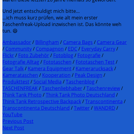
Und jetzt entschuldigt mich bitte…
…ich muss kurz prüfen, wie alt mein erster
Taschenfreak-Upload inzwischen ist. Das könnte weh
tun. 😄
Ambassador
/
Billingham
/
Camera Bags
/
Camera Gear
/
Community
/
Compagnon
/
EDC
/
Everyday Carry
/
Flickr
/
Foto Zubehör
/
Fotoblog
/
Fotografie
/
Fotografie Alltag
/
Fototaschen
/
Fototaschen Test
/
Gear Talk
/
Kamera Equipment
/
Kamerarucksack
/
Kamerataschen
/
Kooperation
/
Peak Design
/
Produkttest
/
Social Media
/
Taschenblog
/
TASCHENFREAK
/
Taschenliebhaber
/
Taschenreview
/
Think Tank Photo
/
Think Tank Photo Deutschland
/
Think Tank Retrospective Backpack
/
Transcontinenta
/
Transcontinenta Deutschland
/
Twitter
/
WANDRD
/
YouTube
Post
Previous Post
Previous
Next Post
navigation
post:
Next