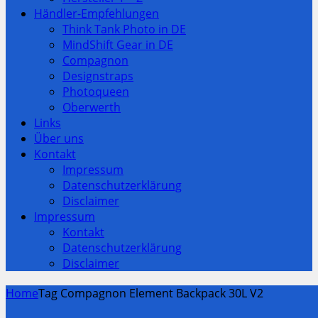
Händler-Empfehlungen
Think Tank Photo in DE
MindShift Gear in DE
Compagnon
Designstraps
Photoqueen
Oberwerth
Links
Über uns
Kontakt
Impressum
Datenschutzerklärung
Disclaimer
Impressum
Kontakt
Datenschutzerklärung
Disclaimer
Home
Tag Compagnon Element Backpack 30L V2