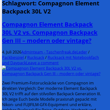
Schlagwort:
Compagnon Element
Backpack 30L V2
Compagnon Element Backpack
30L V2 vs. Compagnon Backpack
Gen III – modern oder vintage?
4. Juli 2026
Adminteam - Taschenfreak.de
Leder
/
Packbespiel
/
Rucksack
/
Rucksack mit Notebookfach
und Daypack
Leave a comment
Zwei Premium-Fotorucksäcke von Compagnon im
direkten Vergleich: Der moderne Element Backpack
30L V2 trifft auf den stilvollen Backpack Generation III.
Ich zeige Euch beide Modelle praxisnah gepackt mit
Nikon- und FUJIFILM-GFX-Equipment und erkläre,
welcher Rucksack für Reise, Outdoor, Hochzeit und