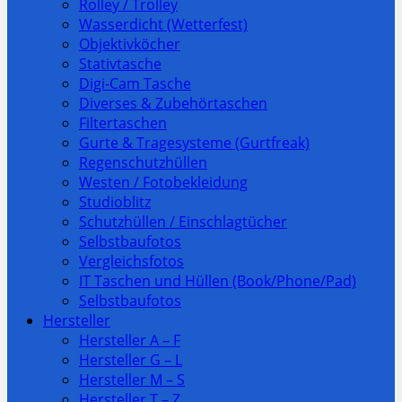
Rolley / Trolley
Wasserdicht (Wetterfest)
Objektivköcher
Stativtasche
Digi-Cam Tasche
Diverses & Zubehörtaschen
Filtertaschen
Gurte & Tragesysteme (Gurtfreak)
Regenschutzhüllen
Westen / Fotobekleidung
Studioblitz
Schutzhüllen / Einschlagtücher
Selbstbaufotos
Vergleichsfotos
IT Taschen und Hüllen (Book/Phone/Pad)
Selbstbaufotos
Hersteller
Hersteller A – F
Hersteller G – L
Hersteller M – S
Hersteller T – Z