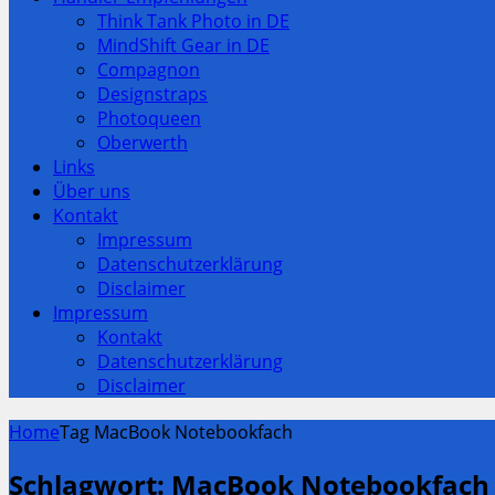
Think Tank Photo in DE
MindShift Gear in DE
Compagnon
Designstraps
Photoqueen
Oberwerth
Links
Über uns
Kontakt
Impressum
Datenschutzerklärung
Disclaimer
Impressum
Kontakt
Datenschutzerklärung
Disclaimer
Home
Tag MacBook Notebookfach
Schlagwort:
MacBook Notebookfach