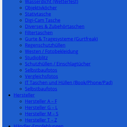
Wasserdicht (Wetterfest)
Objektivköcher
Stativtasche
Digi-Cam Tasche
Diverses & Zubehörtaschen
Filtertaschen
Gurte & Tragesysteme (Gurtfreak)
Regenschutzhüllen
Westen / Fotobekleidung
Studioblitz
Schutzhüllen / Einschlagtücher
Selbstbaufotos
Vergleichsfotos
IT Taschen und Hüllen (Book/Phone/Pad)
Selbstbaufotos
Hersteller
Hersteller A – F
Hersteller G – L
Hersteller M – S
Hersteller T – Z
Händler-Empfehlungen