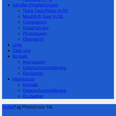
Händler-Empfehlungen
Think Tank Photo in DE
MindShift Gear in DE
Compagnon
Designstraps
Photoqueen
Oberwerth
Links
Über uns
Kontakt
Impressum
Datenschutzerklärung
Disclaimer
Impressum
Kontakt
Datenschutzerklärung
Disclaimer
Home
Tag PhotoCross 14L