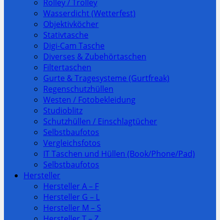
Rolley / Trolley
Wasserdicht (Wetterfest)
Objektivköcher
Stativtasche
Digi-Cam Tasche
Diverses & Zubehörtaschen
Filtertaschen
Gurte & Tragesysteme (Gurtfreak)
Regenschutzhüllen
Westen / Fotobekleidung
Studioblitz
Schutzhüllen / Einschlagtücher
Selbstbaufotos
Vergleichsfotos
IT Taschen und Hüllen (Book/Phone/Pad)
Selbstbaufotos
Hersteller
Hersteller A – F
Hersteller G – L
Hersteller M – S
Hersteller T – Z