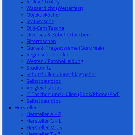
Rolley / Trolley
Wasserdicht (Wetterfest)
Objektivköcher
Stativtasche
Digi-Cam Tasche
Diverses & Zubehörtaschen
Filtertaschen
Gurte & Tragesysteme (Gurtfreak)
Regenschutzhüllen
Westen / Fotobekleidung
Studioblitz
Schutzhüllen / Einschlagtücher
Selbstbaufotos
Vergleichsfotos
IT Taschen und Hüllen (Book/Phone/Pad)
Selbstbaufotos
Hersteller
Hersteller A – F
Hersteller G – L
Hersteller M – S
Hersteller T – Z