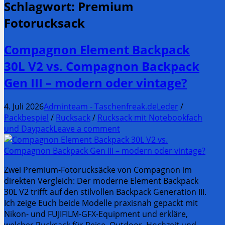
Schlagwort:
Premium
Fotorucksack
Compagnon Element Backpack
30L V2 vs. Compagnon Backpack
Gen III – modern oder vintage?
4. Juli 2026
Adminteam - Taschenfreak.de
Leder
/
Packbespiel
/
Rucksack
/
Rucksack mit Notebookfach
und Daypack
Leave a comment
Zwei Premium-Fotorucksäcke von Compagnon im
direkten Vergleich: Der moderne Element Backpack
30L V2 trifft auf den stilvollen Backpack Generation III.
Ich zeige Euch beide Modelle praxisnah gepackt mit
Nikon- und FUJIFILM-GFX-Equipment und erkläre,
welcher Rucksack für Reise, Outdoor, Hochzeit und