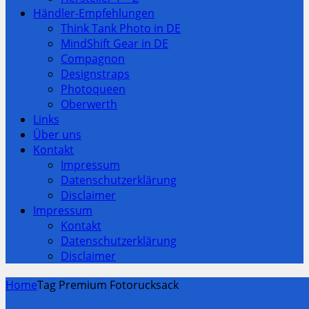
Händler-Empfehlungen
Think Tank Photo in DE
MindShift Gear in DE
Compagnon
Designstraps
Photoqueen
Oberwerth
Links
Über uns
Kontakt
Impressum
Datenschutzerklärung
Disclaimer
Impressum
Kontakt
Datenschutzerklärung
Disclaimer
Home
Tag Premium Fotorucksack