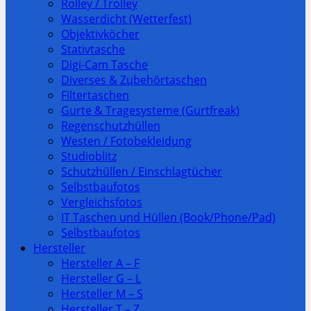
Rolley / Trolley
Wasserdicht (Wetterfest)
Objektivköcher
Stativtasche
Digi-Cam Tasche
Diverses & Zubehörtaschen
Filtertaschen
Gurte & Tragesysteme (Gurtfreak)
Regenschutzhüllen
Westen / Fotobekleidung
Studioblitz
Schutzhüllen / Einschlagtücher
Selbstbaufotos
Vergleichsfotos
IT Taschen und Hüllen (Book/Phone/Pad)
Selbstbaufotos
Hersteller
Hersteller A – F
Hersteller G – L
Hersteller M – S
Hersteller T – Z