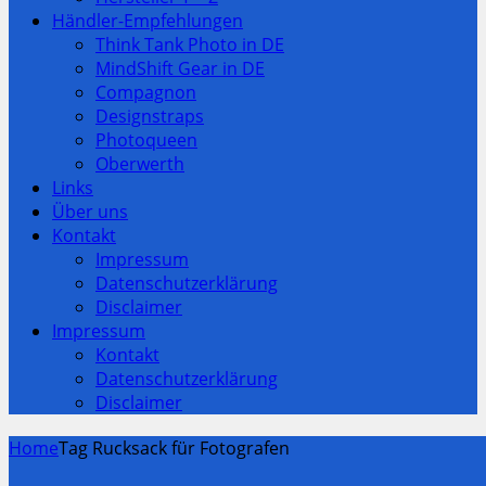
Händler-Empfehlungen
Think Tank Photo in DE
MindShift Gear in DE
Compagnon
Designstraps
Photoqueen
Oberwerth
Links
Über uns
Kontakt
Impressum
Datenschutzerklärung
Disclaimer
Impressum
Kontakt
Datenschutzerklärung
Disclaimer
Home
Tag Rucksack für Fotografen