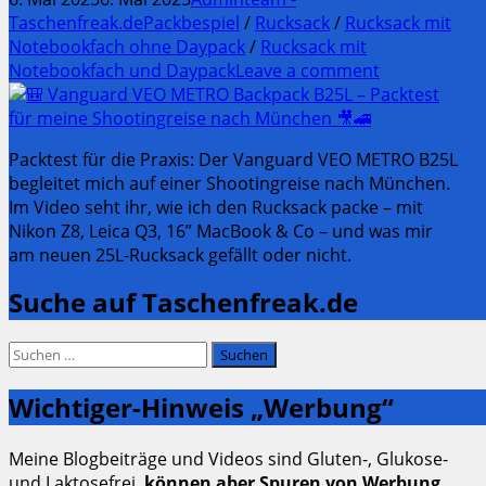
Taschenfreak.de
Packbespiel
/
Rucksack
/
Rucksack mit
Notebookfach ohne Daypack
/
Rucksack mit
Notebookfach und Daypack
Leave a comment
Packtest für die Praxis: Der Vanguard VEO METRO B25L
begleitet mich auf einer Shootingreise nach München.
Im Video seht ihr, wie ich den Rucksack packe – mit
Nikon Z8, Leica Q3, 16” MacBook & Co – und was mir
am neuen 25L-Rucksack gefällt oder nicht.
Suche auf Taschenfreak.de
Suchen
nach:
Wichtiger-Hinweis „Werbung“
Meine Blogbeiträge und Videos sind Gluten-, Glukose-
und Laktosefrei,
können aber Spuren von Werbung