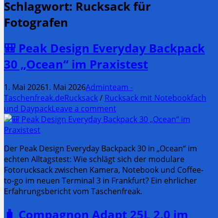
Schlagwort:
Rucksack für
Fotografen
🎒 Peak Design Everyday Backpack
30 „Ocean“ im Praxistest
1. Mai 2026
1. Mai 2026
Adminteam -
Taschenfreak.de
Rucksack
/
Rucksack mit Notebookfach
und Daypack
Leave a comment
Der Peak Design Everyday Backpack 30 in „Ocean“ im
echten Alltagstest: Wie schlägt sich der modulare
Fotorucksack zwischen Kamera, Notebook und Coffee-
to-go im neuen Terminal 3 in Frankfurt? Ein ehrlicher
Erfahrungsbericht vom Taschenfreak.
🧳 Compagnon Adapt 25L 2.0 im