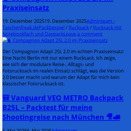
Praxiseinsatz
19. Dezember 2025
19. Dezember 2025
Adminteam -
Taschenfreak.de
Packbespiel
/
Rucksack
/
Rucksack mit
Notebookfach und Daypack
Leave a comment
Der Compagnon Adapt 25L 2.0 im echten Praxiseinsatz:
Eine Nacht Berlin mit nur einem Rucksack. Ich zeige,
wie sich der modulare Reise-, Alltags- und
Fotorucksack im realen Einsatz schlägt, was die Version
2.0 besser macht und warum der Adapt für mich kein
klassischer Fotorucksack ist.
🎒 Vanguard VEO METRO Backpack
B25L – Packtest für meine
Shootingreise nach München 🎥🚄
6. Mai 2025
6. Mai 2025
Adminteam -