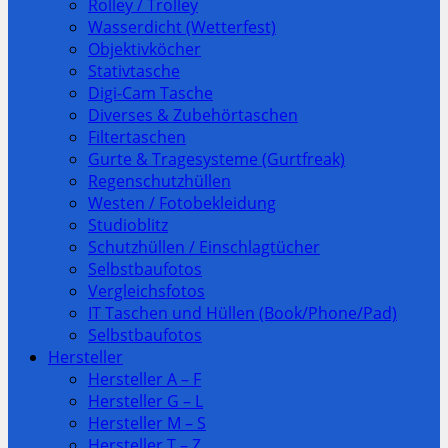
Rolley / Trolley
Wasserdicht (Wetterfest)
Objektivköcher
Stativtasche
Digi-Cam Tasche
Diverses & Zubehörtaschen
Filtertaschen
Gurte & Tragesysteme (Gurtfreak)
Regenschutzhüllen
Westen / Fotobekleidung
Studioblitz
Schutzhüllen / Einschlagtücher
Selbstbaufotos
Vergleichsfotos
IT Taschen und Hüllen (Book/Phone/Pad)
Selbstbaufotos
Hersteller
Hersteller A – F
Hersteller G – L
Hersteller M – S
Hersteller T – Z