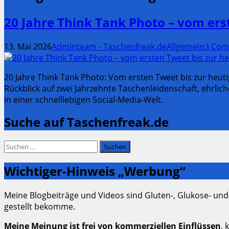
20 Jahre Think Tank Photo – vom er
13. Mai 2026
Adminteam - Taschenfreak.de
Allgemein
3 Com
20 Jahre Think Tank Photo: Vom ersten Tweet bis zur heu
Rückblick auf zwei Jahrzehnte Taschenleidenschaft, ehrl
in einer schnelllebigen Social-Media-Welt.
Suche auf Taschenfreak.de
Suchen
nach:
Wichtiger-Hinweis „Werbung“
Meine Blogbeiträge und Videos sind Gluten-, Glukose- und
gestellt bekomme.
Meine Meinung ist frei von kommerziellen Einflüssen
, 