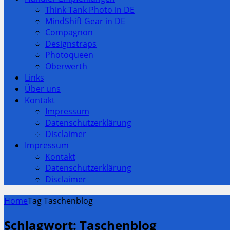
Think Tank Photo in DE
MindShift Gear in DE
Compagnon
Designstraps
Photoqueen
Oberwerth
Links
Über uns
Kontakt
Impressum
Datenschutzerklärung
Disclaimer
Impressum
Kontakt
Datenschutzerklärung
Disclaimer
Home
Tag Taschenblog
Schlagwort:
Taschenblog