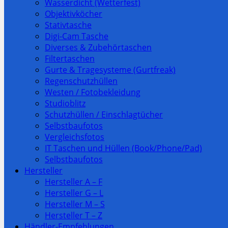
Wasserdicht (Wetterfest)
Objektivköcher
Stativtasche
Digi-Cam Tasche
Diverses & Zubehörtaschen
Filtertaschen
Gurte & Tragesysteme (Gurtfreak)
Regenschutzhüllen
Westen / Fotobekleidung
Studioblitz
Schutzhüllen / Einschlagtücher
Selbstbaufotos
Vergleichsfotos
IT Taschen und Hüllen (Book/Phone/Pad)
Selbstbaufotos
Hersteller
Hersteller A – F
Hersteller G – L
Hersteller M – S
Hersteller T – Z
Händler-Empfehlungen