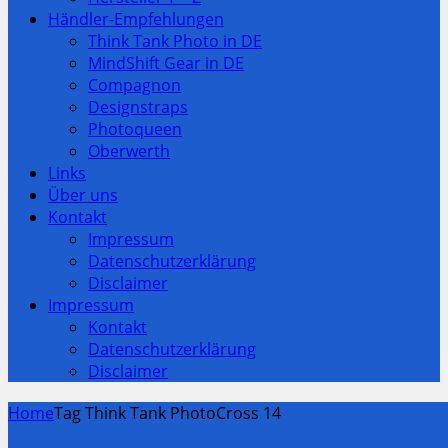
Händler-Empfehlungen
Think Tank Photo in DE
MindShift Gear in DE
Compagnon
Designstraps
Photoqueen
Oberwerth
Links
Über uns
Kontakt
Impressum
Datenschutzerklärung
Disclaimer
Impressum
Kontakt
Datenschutzerklärung
Disclaimer
Home
Tag Think Tank PhotoCross 14