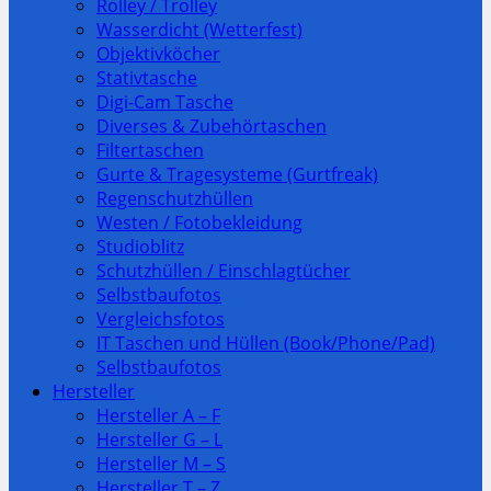
Rolley / Trolley
Wasserdicht (Wetterfest)
Objektivköcher
Stativtasche
Digi-Cam Tasche
Diverses & Zubehörtaschen
Filtertaschen
Gurte & Tragesysteme (Gurtfreak)
Regenschutzhüllen
Westen / Fotobekleidung
Studioblitz
Schutzhüllen / Einschlagtücher
Selbstbaufotos
Vergleichsfotos
IT Taschen und Hüllen (Book/Phone/Pad)
Selbstbaufotos
Hersteller
Hersteller A – F
Hersteller G – L
Hersteller M – S
Hersteller T – Z