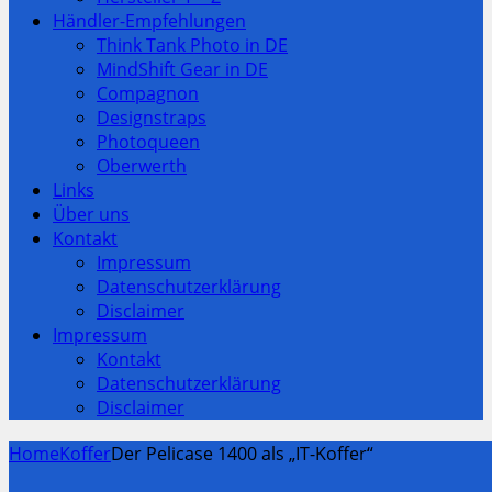
Händler-Empfehlungen
Think Tank Photo in DE
MindShift Gear in DE
Compagnon
Designstraps
Photoqueen
Oberwerth
Links
Über uns
Kontakt
Impressum
Datenschutzerklärung
Disclaimer
Impressum
Kontakt
Datenschutzerklärung
Disclaimer
Home
Koffer
Der Pelicase 1400 als „IT-Koffer“