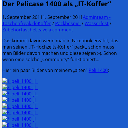
Der Pelicase 1400 als „IT-Koffer“
1. September 2011
1. September 2011
Adminteam -
Taschenfreak.de
Koffer
/
Packbespiel
/
Wasserfest
/
Zubehörtasche
Leave a comment
Das kommt davon wenn man in Facebook erzählt, das
man seinen „IT-Hochzeits-Koffer“ packt, schon muss
man Bilder davon machen und diese zeigen :-). Schön
wenn eine solche „Community“ funktioniert…
Hier ein paar Bilder von meinem „alten“
Peli 1400
: