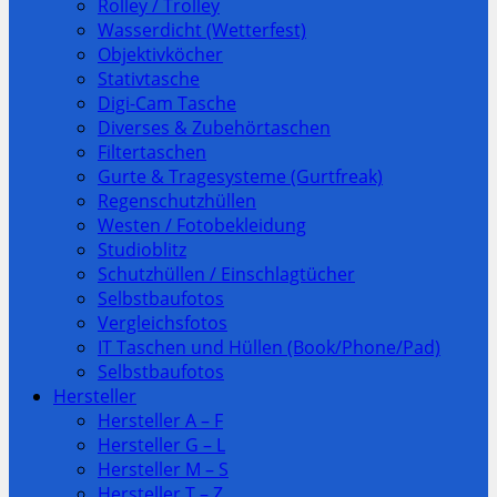
Rolley / Trolley
Wasserdicht (Wetterfest)
Objektivköcher
Stativtasche
Digi-Cam Tasche
Diverses & Zubehörtaschen
Filtertaschen
Gurte & Tragesysteme (Gurtfreak)
Regenschutzhüllen
Westen / Fotobekleidung
Studioblitz
Schutzhüllen / Einschlagtücher
Selbstbaufotos
Vergleichsfotos
IT Taschen und Hüllen (Book/Phone/Pad)
Selbstbaufotos
Hersteller
Hersteller A – F
Hersteller G – L
Hersteller M – S
Hersteller T – Z