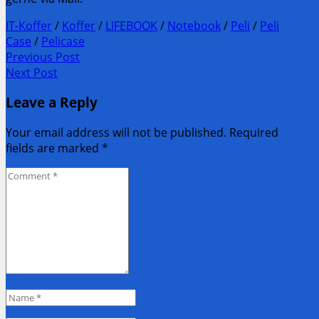
IT-Koffer
/
Koffer
/
LIFEBOOK
/
Notebook
/
Peli
/
Peli
Case
/
Pelicase
Post
Previous Post
Previous
Next Post
navigation
post:
Next
Leave a Reply
Post:
Your email address will not be published. Required
fields are marked
*
Comment
*
Name
*