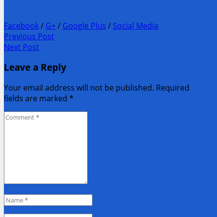
Facebook
/
G+
/
Google Plus
/
Social Media
Post
Previous Post
Previous
Next Post
navigation
post:
Next
Leave a Reply
Post:
Your email address will not be published. Required
fields are marked
*
Comment
*
Name
*