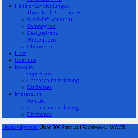
Händler-Empfehlungen
Think Tank Photo in DE
MindShift Gear in DE
Compagnon
Designstraps
Photoqueen
Oberwerth
Links
Über uns
Kontakt
Impressum
Datenschutzerklärung
Disclaimer
Impressum
Kontakt
Datenschutzerklärung
Disclaimer
Home
Allgemein
Über 500 Fans auf Facebook… WOW!!!