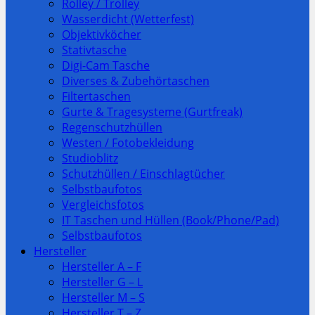
Rolley / Trolley
Wasserdicht (Wetterfest)
Objektivköcher
Stativtasche
Digi-Cam Tasche
Diverses & Zubehörtaschen
Filtertaschen
Gurte & Tragesysteme (Gurtfreak)
Regenschutzhüllen
Westen / Fotobekleidung
Studioblitz
Schutzhüllen / Einschlagtücher
Selbstbaufotos
Vergleichsfotos
IT Taschen und Hüllen (Book/Phone/Pad)
Selbstbaufotos
Hersteller
Hersteller A – F
Hersteller G – L
Hersteller M – S
Hersteller T – Z