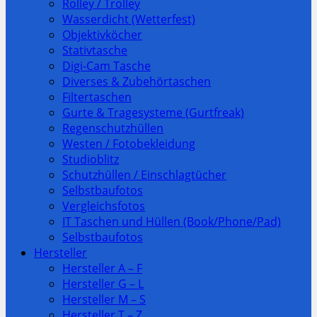
Rolley / Trolley
Wasserdicht (Wetterfest)
Objektivköcher
Stativtasche
Digi-Cam Tasche
Diverses & Zubehörtaschen
Filtertaschen
Gurte & Tragesysteme (Gurtfreak)
Regenschutzhüllen
Westen / Fotobekleidung
Studioblitz
Schutzhüllen / Einschlagtücher
Selbstbaufotos
Vergleichsfotos
IT Taschen und Hüllen (Book/Phone/Pad)
Selbstbaufotos
Hersteller
Hersteller A – F
Hersteller G – L
Hersteller M – S
Hersteller T – Z