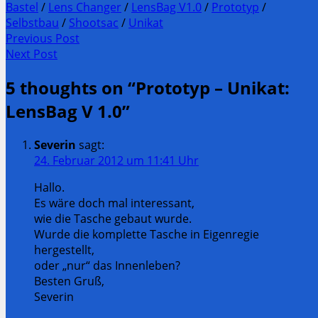
Bastel
/
Lens Changer
/
LensBag V1.0
/
Prototyp
/
Selbstbau
/
Shootsac
/
Unikat
Post
Previous Post
Previous
Next Post
navigation
post:
Next
5 thoughts on “
Prototyp – Unikat:
Post:
LensBag V 1.0
”
Severin
sagt:
24. Februar 2012 um 11:41 Uhr
Hallo.
Es wäre doch mal interessant,
wie die Tasche gebaut wurde.
Wurde die komplette Tasche in Eigenregie
hergestellt,
oder „nur“ das Innenleben?
Besten Gruß,
Severin