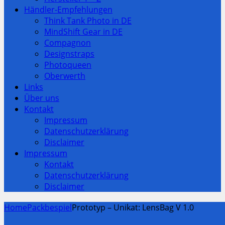
Händler-Empfehlungen
Think Tank Photo in DE
MindShift Gear in DE
Compagnon
Designstraps
Photoqueen
Oberwerth
Links
Über uns
Kontakt
Impressum
Datenschutzerklärung
Disclaimer
Impressum
Kontakt
Datenschutzerklärung
Disclaimer
Home
Packbespiel
Prototyp – Unikat: LensBag V 1.0