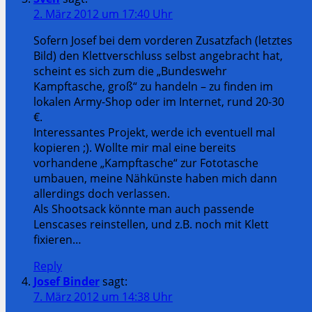
2. März 2012 um 17:40 Uhr
Sofern Josef bei dem vorderen Zusatzfach (letztes
Bild) den Klettverschluss selbst angebracht hat,
scheint es sich zum die „Bundeswehr
Kampftasche, groß“ zu handeln – zu finden im
lokalen Army-Shop oder im Internet, rund 20-30
€.
Interessantes Projekt, werde ich eventuell mal
kopieren ;). Wollte mir mal eine bereits
vorhandene „Kampftasche“ zur Fototasche
umbauen, meine Nähkünste haben mich dann
allerdings doch verlassen.
Als Shootsack könnte man auch passende
Lenscases reinstellen, und z.B. noch mit Klett
fixieren…
Reply
Josef Binder
sagt:
7. März 2012 um 14:38 Uhr