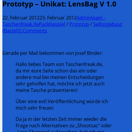
Prototyp – Unikat: LensBag V 1.0
22. Februar 2012
23. Februar 2012
Adminteam -
Taschenfreak.de
Packbespiel
/
Prototyp
/
Selbstgebaut
(Bastel)
5 Comments
Gerade per Mail bekommen von Josef Binder:
Hallo liebes Team von Taschenfreak.de,
da mir eure Seite schon das ein oder
andere mal bei meinen Entscheidungen
sehr geholfen hat, möchte ich jetzt auch
meine Tasche präsentieren!
Über eine evtl Veröffentlichung würde ich
mich sehr freuen
Da ja in der letzten Zeit immer wieder die
Frage nach Alternativen zu „Shootsac“ oder
„Lens Changer“ auf tauchen, hab ich mir