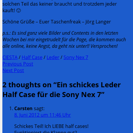
solchen Teil das keiner braucht und trotzdem jeder
kauft! 🙂
Schöne Grüße – Euer Taschenfreak – Jörg Langer
p.s.: Es sind ganz viele Bilder und Contents in den letzten
Wochen bei mir eingetrudelt für die Page, die kommen auch
alle online, keine Angst, da geht nix unter!! Versprochen!
CIESTA
/
Half Case
/
Leder
/
Sony Nex 7
Post
Previous Post
Previous
Next Post
navigation
post:
Next
2 thoughts on “
Ein schickes Leder
Post:
Half Case für die Sony Nex 7
”
Carsten
sagt:
8. Juni 2012 um 11:46 Uhr
Schickes Teil! Ich LIEBE half cases!
Funktioniert die Klappe gut?