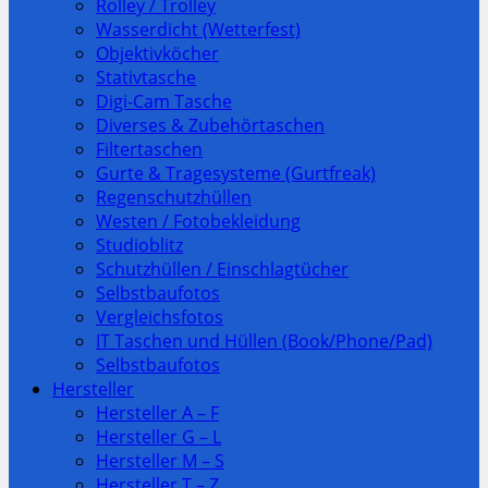
Rolley / Trolley
Wasserdicht (Wetterfest)
Objektivköcher
Stativtasche
Digi-Cam Tasche
Diverses & Zubehörtaschen
Filtertaschen
Gurte & Tragesysteme (Gurtfreak)
Regenschutzhüllen
Westen / Fotobekleidung
Studioblitz
Schutzhüllen / Einschlagtücher
Selbstbaufotos
Vergleichsfotos
IT Taschen und Hüllen (Book/Phone/Pad)
Selbstbaufotos
Hersteller
Hersteller A – F
Hersteller G – L
Hersteller M – S
Hersteller T – Z