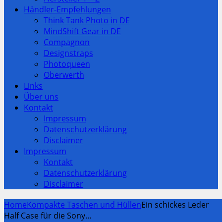
Händler-Empfehlungen
Think Tank Photo in DE
MindShift Gear in DE
Compagnon
Designstraps
Photoqueen
Oberwerth
Links
Über uns
Kontakt
Impressum
Datenschutzerklärung
Disclaimer
Impressum
Kontakt
Datenschutzerklärung
Disclaimer
Home
Kompakte Taschen und Hüllen
Ein schickes Leder
Half Case für die Sony…