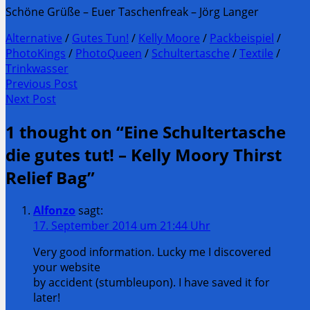
Schöne Grüße – Euer Taschenfreak – Jörg Langer
Alternative
/
Gutes Tun!
/
Kelly Moore
/
Packbeispiel
/
PhotoKings
/
PhotoQueen
/
Schultertasche
/
Textile
/
Trinkwasser
Post
Previous Post
Previous
Next Post
navigation
post:
Next
1 thought on “
Eine Schultertasche
Post:
die gutes tut! – Kelly Moory Thirst
Relief Bag
”
Alfonzo
sagt:
17. September 2014 um 21:44 Uhr
Very good information. Lucky me I discovered
your website
by accident (stumbleupon). I have saved it for
later!