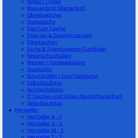
Rolley / Trolley
Wasserdicht (Wetterfest)
Objektivköcher
Stativtasche
Digi-Cam Tasche
Diverses & Zubehörtaschen
Filtertaschen
Gurte & Tragesysteme (Gurtfreak)
Regenschutzhüllen
Westen / Fotobekleidung
Studioblitz
Schutzhüllen / Einschlagtücher
Selbstbaufotos
Vergleichsfotos
IT Taschen und Hüllen (Book/Phone/Pad)
Selbstbaufotos
Hersteller
Hersteller A – F
Hersteller G – L
Hersteller M – S
Hersteller T – Z