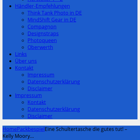
Händler-Empfehlungen
Think Tank Photo in DE
MindShift Gear in DE
Compagnon
Designstraps
Photoqueen
Oberwerth
Links
Über uns
Kontakt
Impressum
Datenschutzerklärung
Disclaimer
Impressum
Kontakt
Datenschutzerklärung
Disclaimer
Home
Packbespiel
Eine Schultertasche die gutes tut! –
Kelly Moory…