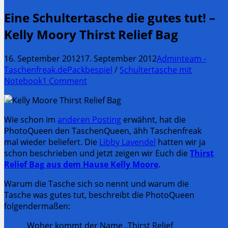
Eine Schultertasche die gutes tut! –
Kelly Moory Thirst Relief Bag
16. September 2012
17. September 2012
Adminteam -
Taschenfreak.de
Packbespiel
/
Schultertasche mit
Notebook
1 Comment
Wie schon im
anderen Posting
erwähnt, hat die
PhotoQueen den TaschenQueen, ähh Taschenfreak
mal wieder beliefert. Die
Libby Lavendel
hatten wir ja
schon beschrieben und jetzt zeigen wir Euch die
Thirst
Relief Bag aus dem Hause Kelly Moore
.
Warum die Tasche sich so nennt und warum die
Tasche was gutes tut, beschreibt die PhotoQueen
folgendermaßen:
Woher kommt der Name „Thirst Relief