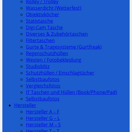
Rolley / Trolley
Wasserdicht (Wetterfest)
Objektivköcher
Stativtasche
Digi-Cam Tasche
Diverses & Zubehörtaschen
Filtertaschen
Gurte & Tragesysteme (Gurtfreak)
Regenschutzhüllen
Westen / Fotobekleidung
Studioblitz
Schutzhüllen / Einschlagtücher
Selbstbaufotos
Vergleichsfotos
IT Taschen und Hüllen (Book/Phone/Pad)
Selbstbaufotos
Hersteller
Hersteller A – F
Hersteller G – L
Hersteller M – S
Hersteller T – Z