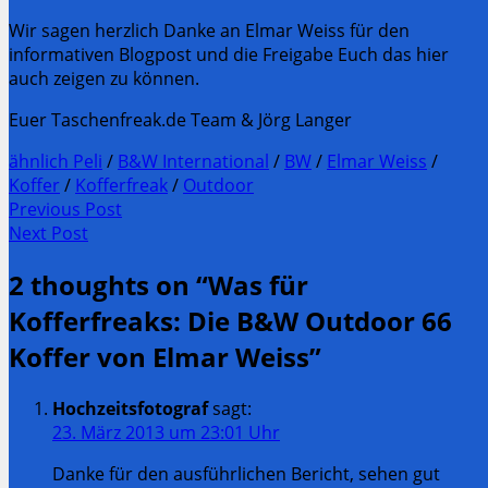
Wir sagen herzlich Danke an Elmar Weiss für den
informativen Blogpost und die Freigabe Euch das hier
auch zeigen zu können.
Euer Taschenfreak.de Team & Jörg Langer
ähnlich Peli
/
B&W International
/
BW
/
Elmar Weiss
/
Koffer
/
Kofferfreak
/
Outdoor
Post
Previous Post
Previous
Next Post
navigation
post:
Next
2 thoughts on “
Was für
Post:
Kofferfreaks: Die B&W Outdoor 66
Koffer von Elmar Weiss
”
Hochzeitsfotograf
sagt:
23. März 2013 um 23:01 Uhr
Danke für den ausführlichen Bericht, sehen gut