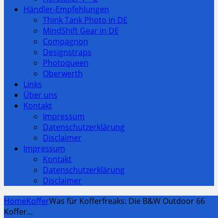
Händler-Empfehlungen
Think Tank Photo in DE
MindShift Gear in DE
Compagnon
Designstraps
Photoqueen
Oberwerth
Links
Über uns
Kontakt
Impressum
Datenschutzerklärung
Disclaimer
Impressum
Kontakt
Datenschutzerklärung
Disclaimer
Home
Koffer
Was für Kofferfreaks: Die B&W Outdoor 66
Koffer…