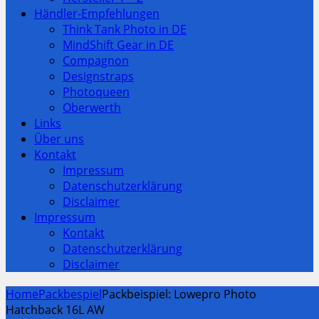
Händler-Empfehlungen
Think Tank Photo in DE
MindShift Gear in DE
Compagnon
Designstraps
Photoqueen
Oberwerth
Links
Über uns
Kontakt
Impressum
Datenschutzerklärung
Disclaimer
Impressum
Kontakt
Datenschutzerklärung
Disclaimer
Home
Packbespiel
Packbeispiel: Lowepro Photo
Hatchback 16L AW