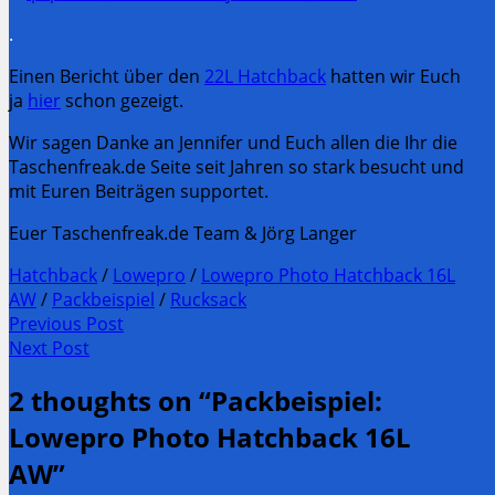
.
Einen Bericht über den
22L Hatchback
hatten wir Euch
ja
hier
schon gezeigt.
Wir sagen Danke an Jennifer und Euch allen die Ihr die
Taschenfreak.de Seite seit Jahren so stark besucht und
mit Euren Beiträgen supportet.
Euer Taschenfreak.de Team & Jörg Langer
Hatchback
/
Lowepro
/
Lowepro Photo Hatchback 16L
AW
/
Packbeispiel
/
Rucksack
Post
Previous Post
Previous
Next Post
navigation
post:
Next
2 thoughts on “
Packbeispiel:
Post:
Lowepro Photo Hatchback 16L
AW
”