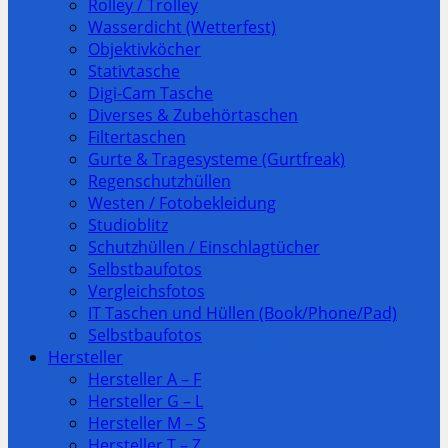
Rolley / Trolley
Wasserdicht (Wetterfest)
Objektivköcher
Stativtasche
Digi-Cam Tasche
Diverses & Zubehörtaschen
Filtertaschen
Gurte & Tragesysteme (Gurtfreak)
Regenschutzhüllen
Westen / Fotobekleidung
Studioblitz
Schutzhüllen / Einschlagtücher
Selbstbaufotos
Vergleichsfotos
IT Taschen und Hüllen (Book/Phone/Pad)
Selbstbaufotos
Hersteller
Hersteller A – F
Hersteller G – L
Hersteller M – S
Hersteller T – Z