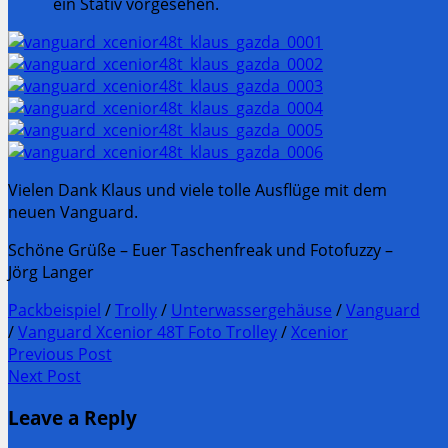
ein Stativ vorgesehen.
Vielen Dank Klaus und viele tolle Ausflüge mit dem
neuen Vanguard.
Schöne Grüße – Euer Taschenfreak und Fotofuzzy –
Jörg Langer
Packbeispiel
/
Trolly
/
Unterwassergehäuse
/
Vanguard
/
Vanguard Xcenior 48T Foto Trolley
/
Xcenior
Post
Previous Post
Previous
Next Post
navigation
post:
Next
Leave a Reply
Post: