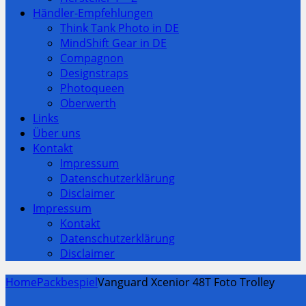
Händler-Empfehlungen
Think Tank Photo in DE
MindShift Gear in DE
Compagnon
Designstraps
Photoqueen
Oberwerth
Links
Über uns
Kontakt
Impressum
Datenschutzerklärung
Disclaimer
Impressum
Kontakt
Datenschutzerklärung
Disclaimer
Home
Packbespiel
Vanguard Xcenior 48T Foto Trolley