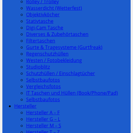
Rolley / Trolley
Wasserdicht (Wetterfest)
Objektivköcher
Stativtasche
Digi-Cam Tasche
Diverses & Zubehörtaschen
Filtertaschen
Gurte & Tragesysteme (Gurtfreak)
Regenschutzhüllen
Westen / Fotobekleidung
Studioblitz
Schutzhüllen / Einschlagtücher
Selbstbaufotos
Vergleichsfotos
IT Taschen und Hüllen (Book/Phone/Pad)
Selbstbaufotos
Hersteller
Hersteller A – F
Hersteller G – L
Hersteller M – S
Hersteller T – Z