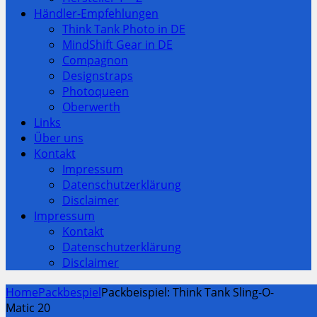
Händler-Empfehlungen
Think Tank Photo in DE
MindShift Gear in DE
Compagnon
Designstraps
Photoqueen
Oberwerth
Links
Über uns
Kontakt
Impressum
Datenschutzerklärung
Disclaimer
Impressum
Kontakt
Datenschutzerklärung
Disclaimer
Home
Packbespiel
Packbeispiel: Think Tank Sling-O-
Matic 20