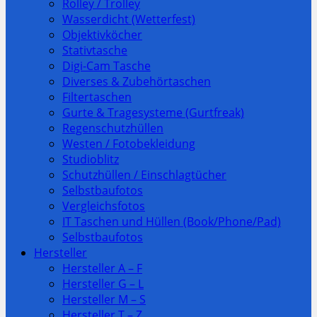
Rolley / Trolley
Wasserdicht (Wetterfest)
Objektivköcher
Stativtasche
Digi-Cam Tasche
Diverses & Zubehörtaschen
Filtertaschen
Gurte & Tragesysteme (Gurtfreak)
Regenschutzhüllen
Westen / Fotobekleidung
Studioblitz
Schutzhüllen / Einschlagtücher
Selbstbaufotos
Vergleichsfotos
IT Taschen und Hüllen (Book/Phone/Pad)
Selbstbaufotos
Hersteller
Hersteller A – F
Hersteller G – L
Hersteller M – S
Hersteller T – Z