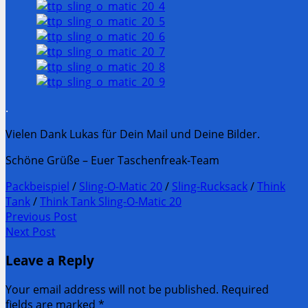
.
Vielen Dank Lukas für Dein Mail und Deine Bilder.
Schöne Grüße – Euer Taschenfreak-Team
Packbeispiel
/
Sling-O-Matic 20
/
Sling-Rucksack
/
Think
Tank
/
Think Tank Sling-O-Matic 20
Post
Previous Post
Previous
Next Post
navigation
post:
Next
Leave a Reply
Post:
Your email address will not be published. Required
fields are marked
*