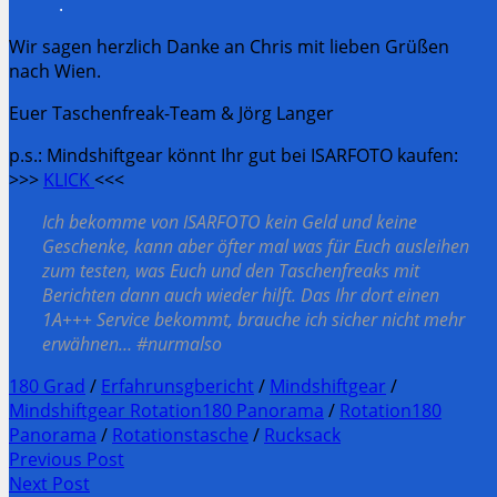
.
Wir sagen herzlich Danke an Chris mit lieben Grüßen
nach Wien.
Euer Taschenfreak-Team & Jörg Langer
p.s.: Mindshiftgear könnt Ihr gut bei ISARFOTO kaufen:
>>>
KLICK
<<<
Ich bekomme von ISARFOTO kein Geld und keine
Geschenke, kann aber öfter mal was für Euch ausleihen
zum testen, was Euch und den Taschenfreaks mit
Berichten dann auch wieder hilft. Das Ihr dort einen
1A+++ Service bekommt, brauche ich sicher nicht mehr
erwähnen… #nurmalso
180 Grad
/
Erfahrunsgbericht
/
Mindshiftgear
/
Mindshiftgear Rotation180 Panorama
/
Rotation180
Panorama
/
Rotationstasche
/
Rucksack
Post
Previous Post
Previous
Next Post