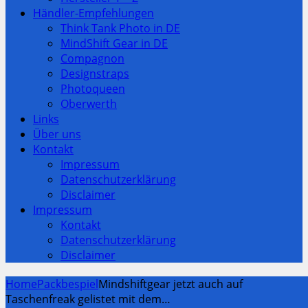
Händler-Empfehlungen
Think Tank Photo in DE
MindShift Gear in DE
Compagnon
Designstraps
Photoqueen
Oberwerth
Links
Über uns
Kontakt
Impressum
Datenschutzerklärung
Disclaimer
Impressum
Kontakt
Datenschutzerklärung
Disclaimer
Home
Packbespiel
Mindshiftgear jetzt auch auf
Taschenfreak gelistet mit dem…