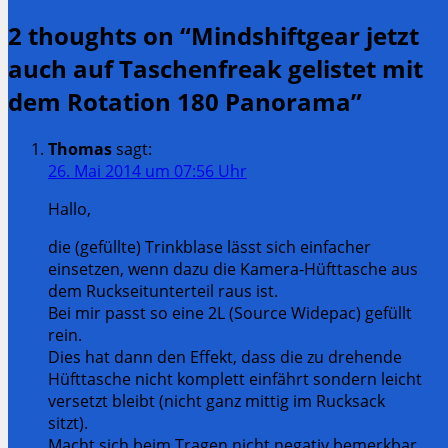
navigation
post:
Next
2 thoughts on “
Mindshiftgear jetzt
Post:
auch auf Taschenfreak gelistet mit
dem Rotation 180 Panorama
”
Thomas
sagt:
26. Mai 2014 um 07:56 Uhr
Hallo,
die (gefüllte) Trinkblase lässt sich einfacher
einsetzen, wenn dazu die Kamera-Hüfttasche aus
dem Ruckseitunterteil raus ist.
Bei mir passt so eine 2L (Source Widepac) gefüllt
rein.
Dies hat dann den Effekt, dass die zu drehende
Hüfttasche nicht komplett einfährt sondern leicht
versetzt bleibt (nicht ganz mittig im Rucksack
sitzt).
Macht sich beim Tragen nicht negativ bemerkbar,