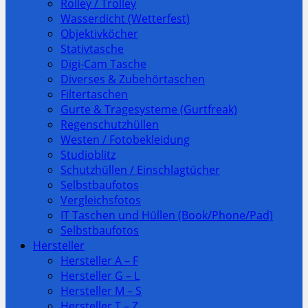
Rolley / Trolley
Wasserdicht (Wetterfest)
Objektivköcher
Stativtasche
Digi-Cam Tasche
Diverses & Zubehörtaschen
Filtertaschen
Gurte & Tragesysteme (Gurtfreak)
Regenschutzhüllen
Westen / Fotobekleidung
Studioblitz
Schutzhüllen / Einschlagtücher
Selbstbaufotos
Vergleichsfotos
IT Taschen und Hüllen (Book/Phone/Pad)
Selbstbaufotos
Hersteller
Hersteller A – F
Hersteller G – L
Hersteller M – S
Hersteller T – Z