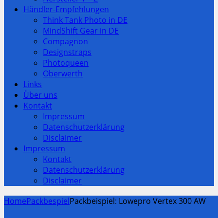
Händler-Empfehlungen
Think Tank Photo in DE
MindShift Gear in DE
Compagnon
Designstraps
Photoqueen
Oberwerth
Links
Über uns
Kontakt
Impressum
Datenschutzerklärung
Disclaimer
Impressum
Kontakt
Datenschutzerklärung
Disclaimer
Home
Packbespiel
Packbeispiel: Lowepro Vertex 300 AW