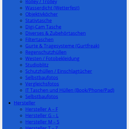
Rolley / Trolley
Wasserdicht (Wetterfest)
Objektivköcher
Stativtasche
Digi-Cam Tasche
Diverses & Zubehörtaschen
Filtertaschen
Gurte & Tragesysteme (Gurtfreak)
Regenschutzhüllen
Westen / Fotobekleidung
Studioblitz
Schutzhüllen / Einschlagtücher
Selbstbaufotos
Vergleichsfotos
IT Taschen und Hüllen (Book/Phone/Pad)
Selbstbaufotos
Hersteller
Hersteller A – F
Hersteller G – L
Hersteller M – S
Hersteller T – Z