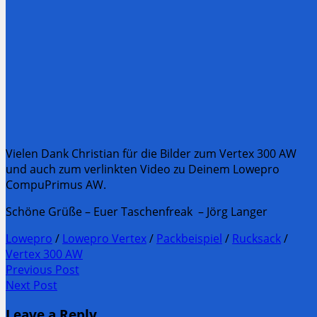
Vielen Dank Christian für die Bilder zum Vertex 300 AW
und auch zum verlinkten Video zu Deinem Lowepro
CompuPrimus AW.
Schöne Grüße – Euer Taschenfreak – Jörg Langer
Lowepro
/
Lowepro Vertex
/
Packbeispiel
/
Rucksack
/
Vertex 300 AW
Post
Previous Post
Previous
Next Post
navigation
post:
Next
Leave a Reply
Post: