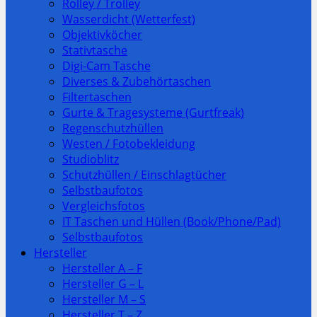
Rolley / Trolley
Wasserdicht (Wetterfest)
Objektivköcher
Stativtasche
Digi-Cam Tasche
Diverses & Zubehörtaschen
Filtertaschen
Gurte & Tragesysteme (Gurtfreak)
Regenschutzhüllen
Westen / Fotobekleidung
Studioblitz
Schutzhüllen / Einschlagtücher
Selbstbaufotos
Vergleichsfotos
IT Taschen und Hüllen (Book/Phone/Pad)
Selbstbaufotos
Hersteller
Hersteller A – F
Hersteller G – L
Hersteller M – S
Hersteller T – Z