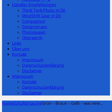
Händler-Empfehlungen
Think Tank Photo in DE
MindShift Gear in DE
Compagnon
Designstraps
Photoqueen
Oberwerth
Links
Über uns
Kontakt
Impressum
Datenschutzerklärung
Disclaimer
Impressum
Kontakt
Datenschutzerklärung
Disclaimer
Home
Schultertasche
Grün – Braun – Gelb – was eine…