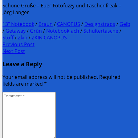
Schöne Grüße – Euer Fotofuzzy und Taschenfreak –
Jörg Langer
13" Notebook
/
Braun
/
CANOPUS
/
Designstraps
/
Gelb
/
Getaway
/
Grün
/
Notebookfach
/
Schultertasche
/
Stoff
/
Zkin
/
ZKIN CANOPUS
Post
Previous Post
Previous
Next Post
navigation
post:
Next
Leave a Reply
Post:
Your email address will not be published. Required
fields are marked
*
Comment
*