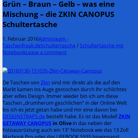
Grün – Braun – Gelb – was eine
Mischung – die ZKIN CANOPUS
Schultertasche
1. Februar 2016
Adminteam -
Taschenfreak.de
Schultertasche
/
Schultertasche mit
Notebook
Leave a comment
De Taschen von
Zkin
sind mir direkt als die auf den
Markt kamen ins Auge gestochen durch Ihr schlichtes
aber edles Design. Immer wieder bin ich um diese
Taschen „drumherum geschlichen“ in der Online Welt
bis ich es jetzt getan habe und mir eine davon bei
DESIGNSTRAPS.de
bestellt habe. Es ist das Modell
ZKIN
GETAWAY CANOPUS
in Olive
in das neben der
Fotoausrüstung auch ein 13″ Notebook wie das 13 Zoll
Macbook Pro oder das LIFEBOOK S935 hineinpasst.