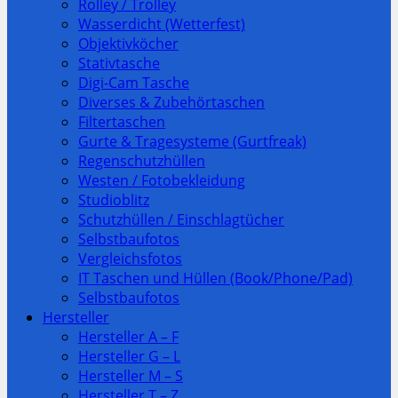
Rolley / Trolley
Wasserdicht (Wetterfest)
Objektivköcher
Stativtasche
Digi-Cam Tasche
Diverses & Zubehörtaschen
Filtertaschen
Gurte & Tragesysteme (Gurtfreak)
Regenschutzhüllen
Westen / Fotobekleidung
Studioblitz
Schutzhüllen / Einschlagtücher
Selbstbaufotos
Vergleichsfotos
IT Taschen und Hüllen (Book/Phone/Pad)
Selbstbaufotos
Hersteller
Hersteller A – F
Hersteller G – L
Hersteller M – S
Hersteller T – Z