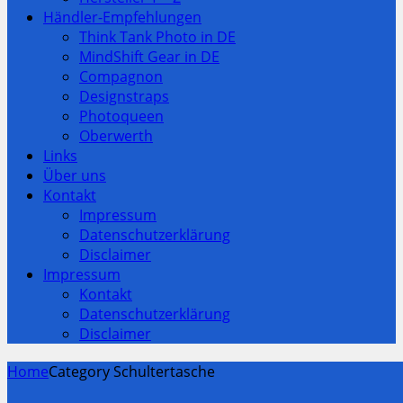
Händler-Empfehlungen
Think Tank Photo in DE
MindShift Gear in DE
Compagnon
Designstraps
Photoqueen
Oberwerth
Links
Über uns
Kontakt
Impressum
Datenschutzerklärung
Disclaimer
Impressum
Kontakt
Datenschutzerklärung
Disclaimer
Home
Category Schultertasche