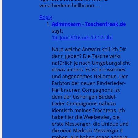
verschiedene hellbraun….
Reply
Adminteam - Taschenfreak.de
sagt:
19. Juni 2016 um 12:17 Uhr
Na ja welche Antwort soll ich Dir
denn geben? Die Tasche wirkt
natürlich je nach Umgebungslicht
etwas anders. Es ist ein warmes
und angenehmes Hellbraun. Der
Farbton der neuen Rinderleder-
Hellbraunen Compagnons ist
dem der bisherigen Büddel-
Leder-Compagnons nahezu
identisch meines Erachtens. Ich
habe hier die Weekender, die
erste Messenger, die Unique und
die neue Medium Messenger II
stehen. Alle haben etwas andere