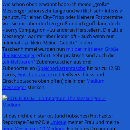
Wie schon oben erwähnt habe ich meine „große“
Messenger schon sehr lange und wirklich sehr intensiv
genutzt. Für einen City-Tripp oder kleinere Fototermine
war sie mir aber doch zu groß und ich griff dann doch
– sorry Compagnon – zu anderen Herstellern. Die Little
Messenger war mir aber leider oft – auch wenn nur
minimal – zu klein. Meine „Gebete“ in den
Taschenhimmel wurden nun
mit der mittleren Größe
der Messenger
erhört. Sehr praktisch sind auch die
„
einklettbaren
“ Zubehörtaschen aus drei
Zubehörtteilen (
Speicherkartentasche
für bis zu 12 SD
Cards,
Einschubtasche
mit Reißverschluss und
Einschubtasche oben offen) die in der
Medium
Messenger
stecken.
Ist das nicht ein starkes (und hübsches) Hochzeits-
Reportage-Team? Die
Unique
meiner Frau und meine
neue Messenger (2) Medium
. Ein echtes Dreamteam.