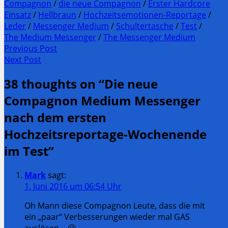
Compagnon
/
die neue Compagnon
/
Erster Hardcore
Einsatz
/
Hellbraun
/
Hochzeitsemotionen-Reportage
/
Leder
/
Messenger Medium
/
Schultertasche
/
Test
/
The Medium Messenger
/
The Messenger Medium
Post
Previous Post
Previous
Next Post
navigation
post:
Next
38 thoughts on “
Die neue
Post:
Compagnon Medium Messenger
nach dem ersten
Hochzeitsreportage-Wochenende
im Test
”
Mark
sagt:
1. Juni 2016 um 06:54 Uhr
Oh Mann diese Compagnon Leute, dass die mit
ein „paar“ Verbesserungen wieder mal GAS
auslösen… 😉