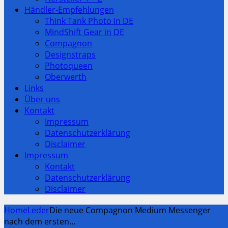
Händler-Empfehlungen
Think Tank Photo in DE
MindShift Gear in DE
Compagnon
Designstraps
Photoqueen
Oberwerth
Links
Über uns
Kontakt
Impressum
Datenschutzerklärung
Disclaimer
Impressum
Kontakt
Datenschutzerklärung
Disclaimer
Home
Leder
Die neue Compagnon Medium Messenger
nach dem ersten…