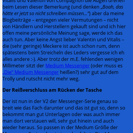
Vitalis und Valentin von Compagnon die Augen drehen
beim Lesen dieser Bemerkung (und denken „
Boah, das
hätte er jetzt so nicht schreiben müssen…“
) aber da meine
Blogbeiträge – entgegen vieler Vermutungen – nicht
von Händlern und Herstellern gekauft sind und ich hier
offen meine persönliche Meinung sage, werde ich das
auch tun. Aber keine Angst lieber Valentin und Vitalis –
die (sehr geringe) Meckere ist auch schon rum, denn
spätestens beim Streicheln des Leders vergesse ich eh
alles andere :-). Aber trotz der m.E. fehlenden wenigen
Millimeter sitzt der
Medium Messenger
(oder muss es
„Die“ Medium Messenger
heißen?) sehr gut auf dem
Trolly und rutscht nicht mehr weg.
Der Reißverschluss am Rücken der Tasche
Der ist nun in der V2 der Messenger-Serie genau so
breit wie das Fach darunter und das ist gut so, denn so
bekommt man gut Unterlagen oder was auch immer
man dort verstauen will, sehr gut hinein und auch
wieder heraus. So passen in der Medium Größe der