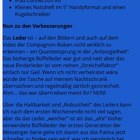
iPad Connection Kit
Kleines Notizheft im 5″ Handyformat und einen
Kugelschreiber
Nun zu den Verbesserungen
Das
Leder
ist – auf den Bildern und auch auf dem
Video der Compagnon-Buben nicht wirklich zu
erkennen – ein Quantensprung in der „Anfassgeilheit“.
Das bisherige Büffelleder war gut und nett aber das
neue Rinderleder ist vom reinen „Streichelfaktor“
einfach nur Geil. Wenn ich nicht verheiratet wäre,
würde die Tasche auf meinem Nachtschrank
übernachten und regelmäßig zärtlich gestreichelt.
Ähm… das war übertrieben meint Ihr? NEIN!
Über die Haltbarkeit und „Robustheit“ des Leders kann
ich nach dem ersten Wochenende nicht viel sagen,
aber da das Leder „weicher“ ist als das „alte“ bisher
verwendete Büffelleder der ersten Generation der
Messenger-Serie gehe ich davon aus das Patina jetzt
schneller zu finden sein wird, was ich persönlich bei