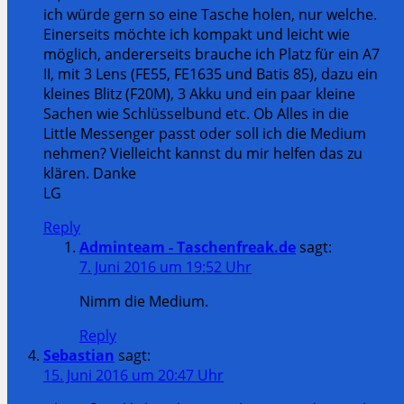
ich würde gern so eine Tasche holen, nur welche.
Einerseits möchte ich kompakt und leicht wie
möglich, andererseits brauche ich Platz für ein A7
II, mit 3 Lens (FE55, FE1635 und Batis 85), dazu ein
kleines Blitz (F20M), 3 Akku und ein paar kleine
Sachen wie Schlüsselbund etc. Ob Alles in die
Little Messenger passt oder soll ich die Medium
nehmen? Vielleicht kannst du mir helfen das zu
klären. Danke
LG
Reply
Adminteam - Taschenfreak.de
sagt:
7. Juni 2016 um 19:52 Uhr
Nimm die Medium.
Reply
Sebastian
sagt:
15. Juni 2016 um 20:47 Uhr