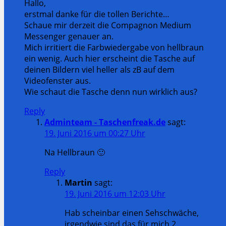
Hallo,
erstmal danke für die tollen Berichte…
Schaue mir derzeit die Compagnon Medium
Messenger genauer an.
Mich irritiert die Farbwiedergabe von hellbraun
ein wenig. Auch hier erscheint die Tasche auf
deinen Bildern viel heller als zB auf dem
Videofenster aus.
Wie schaut die Tasche denn nun wirklich aus?
Reply
Adminteam - Taschenfreak.de
sagt:
19. Juni 2016 um 00:27 Uhr
Na Hellbraun 🙂
Reply
Martin
sagt:
19. Juni 2016 um 12:03 Uhr
Hab scheinbar einen Sehschwäche,
irgendwie sind das für mich 2