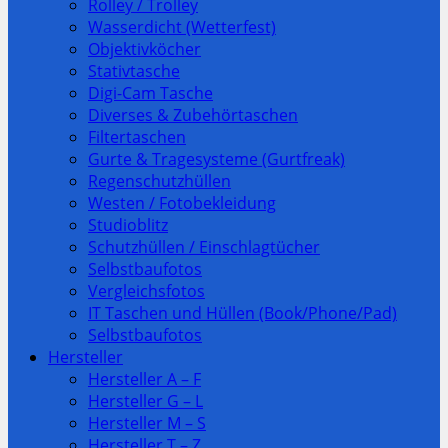
Rolley / Trolley
Wasserdicht (Wetterfest)
Objektivköcher
Stativtasche
Digi-Cam Tasche
Diverses & Zubehörtaschen
Filtertaschen
Gurte & Tragesysteme (Gurtfreak)
Regenschutzhüllen
Westen / Fotobekleidung
Studioblitz
Schutzhüllen / Einschlagtücher
Selbstbaufotos
Vergleichsfotos
IT Taschen und Hüllen (Book/Phone/Pad)
Selbstbaufotos
Hersteller
Hersteller A – F
Hersteller G – L
Hersteller M – S
Hersteller T – Z