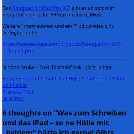
Das
Booqpad für iPad Pro 9,7
’’ gibt es ab sofort im
booq Onlineshop für 60 Euro inklusive MwSt.
Weitere Informationen und ein Produktvideo sind
verfügbar unter:
https://booqeurope.com/products/booqpad-for-9-7-
inch-ipad-pro
Schöne Grüße – Euer Taschenfreak – Jörg Langer
Booq
/
Booqpad
/
iPad
/
iPad Hülle
/
iPad Pro 9.7
/
Stift
und Papier
Post
Previous Post
Previous
Next Post
navigation
post:
Next
6 thoughts on “
Was zum Schreiben
Post:
und das iPad – so ne Hülle mit
„beidem“ hätte ich gerne! Gibts