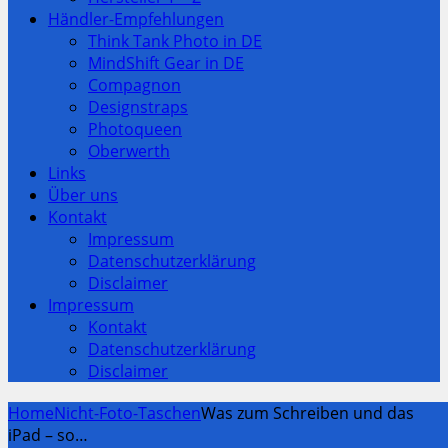
Händler-Empfehlungen
Think Tank Photo in DE
MindShift Gear in DE
Compagnon
Designstraps
Photoqueen
Oberwerth
Links
Über uns
Kontakt
Impressum
Datenschutzerklärung
Disclaimer
Impressum
Kontakt
Datenschutzerklärung
Disclaimer
Home
Nicht-Foto-Taschen
Was zum Schreiben und das
iPad – so…