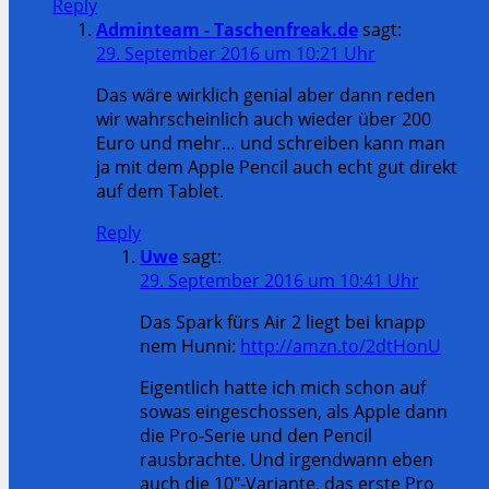
Reply
Adminteam - Taschenfreak.de
sagt:
29. September 2016 um 10:21 Uhr
Das wäre wirklich genial aber dann reden
wir wahrscheinlich auch wieder über 200
Euro und mehr… und schreiben kann man
ja mit dem Apple Pencil auch echt gut direkt
auf dem Tablet.
Reply
Uwe
sagt:
29. September 2016 um 10:41 Uhr
Das Spark fürs Air 2 liegt bei knapp
nem Hunni:
http://amzn.to/2dtHonU
Eigentlich hatte ich mich schon auf
sowas eingeschossen, als Apple dann
die Pro-Serie und den Pencil
rausbrachte. Und irgendwann eben
auch die 10″-Variante, das erste Pro