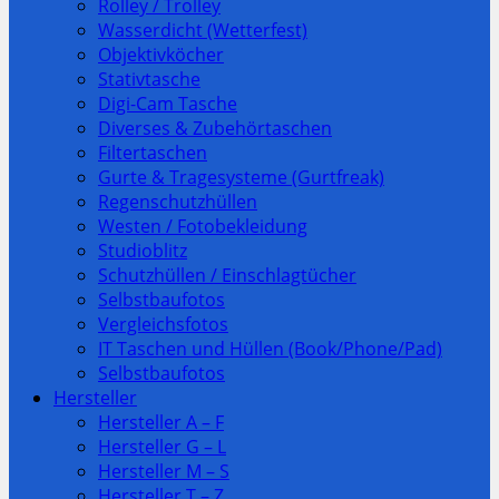
Rolley / Trolley
Wasserdicht (Wetterfest)
Objektivköcher
Stativtasche
Digi-Cam Tasche
Diverses & Zubehörtaschen
Filtertaschen
Gurte & Tragesysteme (Gurtfreak)
Regenschutzhüllen
Westen / Fotobekleidung
Studioblitz
Schutzhüllen / Einschlagtücher
Selbstbaufotos
Vergleichsfotos
IT Taschen und Hüllen (Book/Phone/Pad)
Selbstbaufotos
Hersteller
Hersteller A – F
Hersteller G – L
Hersteller M – S
Hersteller T – Z